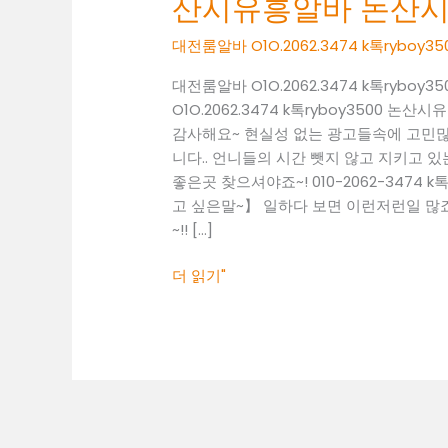
산시유흥알바 논산
O1O.2062.3474
k
대전룸알바 O1O.2062.3474 k톡ryb
톡
ryboy3500
대전룸알바 O1O.2062.3474 k톡ry
논
O1O.2062.3474 k톡ryboy3500
산
감사해요~ 현실성 없는 광고들속에 고민
시
니다.. 언니들의 시간 뺏지 않고 지키고 있는
유
좋은곳 찾으셔야죠~! 010-2062-3474 
흥
고 싶은말~】 일하다 보면 이런저런일 많죠
알
~!! […]
바
논
더 읽기"
산
시
당
일
알
바