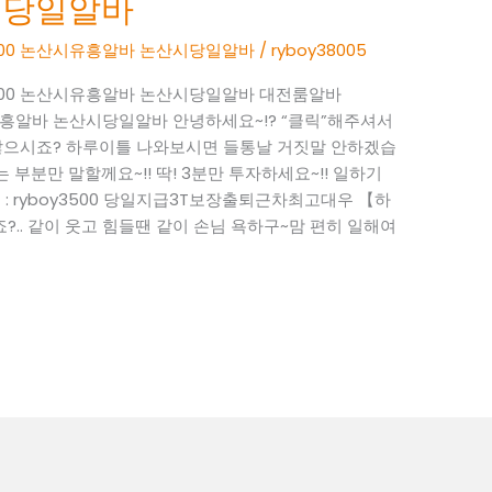
시당일알바
oy3500 논산시유흥알바 논산시당일알바
/
ryboy38005
boy3500 논산시유흥알바 논산시당일알바 대전룸알바
 논산시유흥알바 논산시당일알바 안녕하세요~!? “클릭”해주셔서
많으시죠? 하루이틀 나와보시면 들통날 거짓말 안하겠습
 부분만 말할께요~!! 딱! 3분만 투자하세요~!! 일하기
k톡 : ryboy3500 당일지급3T보장출퇴근차최고대우 【하
?.. 같이 웃고 힘들땐 같이 손님 욕하구~맘 편히 일해여