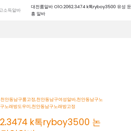
대전룸알바 O1O.2062.3474 k톡ryboy3500 유
전고소득알바
흥 알바
.3474 k톡ryboy3500 논