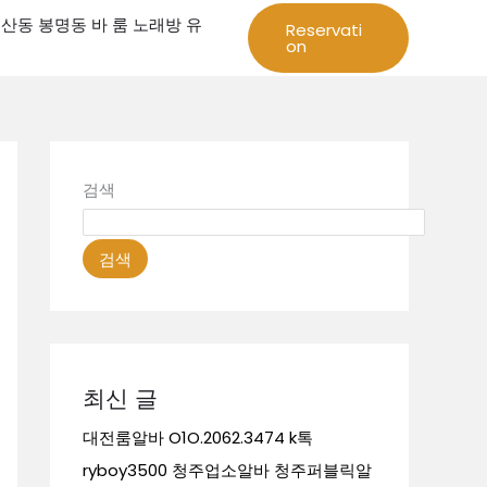
성 둔산동 봉명동 바 룸 노래방 유
Reservati
on
검색
검색
최신 글
대전룸알바 O1O.2062.3474 k톡
ryboy3500 청주업소알바 청주퍼블릭알