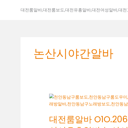
콘
텐
대전룸알바,대전룸보도,대전유흥알바,대전여성알바,대
츠
로
건
너
뛰
논산시야간알바
기
대
전
룸
대전룸알바 O1O.2062
알
바