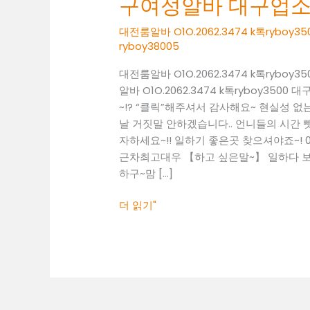
구여성알바 대구업
O1O.2062.3474
k
대전룸알바 O1O.2062.3474 k톡ry
톡
ryboy38005
ryboy3500
대전룸알바 O1O.2062.3474 k톡ry
대
알바 O1O.2062.3474 k톡ryboy
구
~!? “클릭”해주셔서 감사해요~ 현실성
여
날 거짓말 안하겠습니다.. 언니들의 시간 뺏
성
자하세요~!! 일하기 좋은곳 찾으셔야죠~! 010
알
근차최고대우 【하고 싶은말~】 일하다 보면
바
하구~맘 […]
대
구
더 읽기"
업
소
알
바
대
구
보