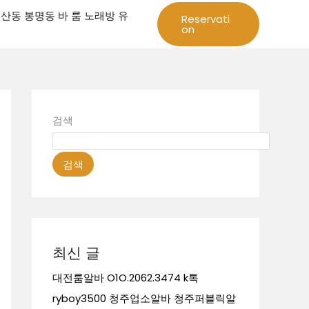
성 둔산동 봉명동 바 룸 노래방 유
Reservati
on
검색
검색
최신 글
대전룸알바 O1O.2062.3474 k톡
ryboy3500 청주업소알바 청주퍼블릭알