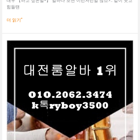
대우 【하고 싶은말~】 일하다 보면 이런저런일 많죠?.. 같이 웃고
전
힘들땐
봉
명
더 읽기"
동
바
알
바
대
전
룸
알
바
O1O.2062.3474
k
톡
ryboy3500
둔
산
동
룸
알
바