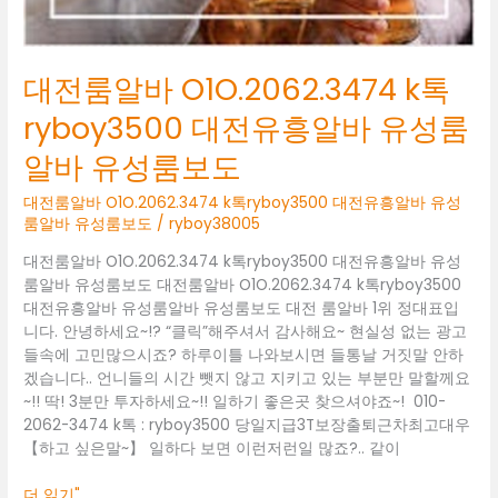
룸
알
바
유
대전룸알바 O1O.2062.3474 k톡
성
ryboy3500 대전유흥알바 유성룸
룸
보
알바 유성룸보도
도
대전룸알바 O1O.2062.3474 k톡ryboy3500 대전유흥알바 유성
룸알바 유성룸보도
/
ryboy38005
대전룸알바 O1O.2062.3474 k톡ryboy3500 대전유흥알바 유성
룸알바 유성룸보도 대전룸알바 O1O.2062.3474 k톡ryboy3500
대전유흥알바 유성룸알바 유성룸보도 대전 룸알바 1위 정대표입
니다. 안녕하세요~!? “클릭”해주셔서 감사해요~ 현실성 없는 광고
들속에 고민많으시죠? 하루이틀 나와보시면 들통날 거짓말 안하
겠습니다.. 언니들의 시간 뺏지 않고 지키고 있는 부분만 말할께요
~!! 딱! 3분만 투자하세요~!! 일하기 좋은곳 찾으셔야죠~! 010-
2062-3474 k톡 : ryboy3500 당일지급3T보장출퇴근차최고대우
【하고 싶은말~】 일하다 보면 이런저런일 많죠?.. 같이
더 읽기"