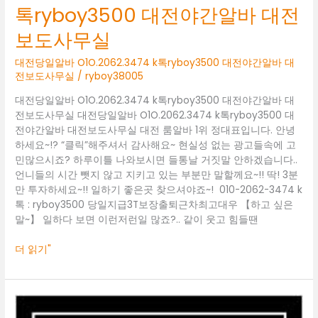
톡ryboy3500 대전야간알바 대전
O1O.2062.3474
k
보도사무실
톡
ryboy3500
대전당일알바 O1O.2062.3474 k톡ryboy3500 대전야간알바 대
대
전보도사무실
/
ryboy38005
전
대전당일알바 O1O.2062.3474 k톡ryboy3500 대전야간알바 대
야
전보도사무실 대전당일알바 O1O.2062.3474 k톡ryboy3500 대
간
전야간알바 대전보도사무실 대전 룸알바 1위 정대표입니다. 안녕
알
하세요~!? “클릭”해주셔서 감사해요~ 현실성 없는 광고들속에 고
바
민많으시죠? 하루이틀 나와보시면 들통날 거짓말 안하겠습니다..
대
언니들의 시간 뺏지 않고 지키고 있는 부분만 말할께요~!! 딱! 3분
전
만 투자하세요~!! 일하기 좋은곳 찾으셔야죠~! 010-2062-3474 k
보
톡 : ryboy3500 당일지급3T보장출퇴근차최고대우 【하고 싶은
도
말~】 일하다 보면 이런저런일 많죠?.. 같이 웃고 힘들땐
사
무
더 읽기"
실
대
전