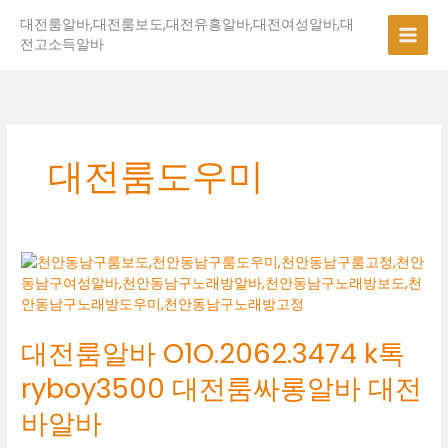
콘
대전룸알바,대전룸보도,대전유흥알바,대전여성알바,대
텐
전고소득알바
츠
로
건
너
뛰
기
대전룸도우미
대
전
룸
알
대전룸알바 O1O.2062.3474 k톡
바
O1O.2062.3474
ryboy3500 대전룸싸롱알바 대전
k
톡
바알바
ryboy3500