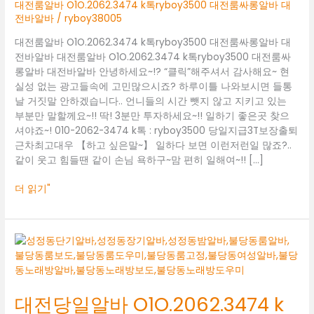
대
대전룸알바 O1O.2062.3474 k톡ryboy3500 대전룸싸롱알바 대
전
전바알바
/
ryboy38005
룸
대전룸알바 O1O.2062.3474 k톡ryboy3500 대전룸싸롱알바 대
싸
전바알바 대전룸알바 O1O.2062.3474 k톡ryboy3500 대전룸싸
롱
롱알바 대전바알바 안녕하세요~!? “클릭”해주셔서 감사해요~ 현
알
실성 없는 광고들속에 고민많으시죠? 하루이틀 나와보시면 들통
바
날 거짓말 안하겠습니다.. 언니들의 시간 뺏지 않고 지키고 있는
대
부분만 말할께요~!! 딱! 3분만 투자하세요~!! 일하기 좋은곳 찾으
전
셔야죠~! 010-2062-3474 k톡 : ryboy3500 당일지급3T보장출퇴
바
근차최고대우 【하고 싶은말~】 일하다 보면 이런저런일 많죠?..
알
같이 웃고 힘들땐 같이 손님 욕하구~맘 편히 일해여~!! […]
바
더 읽기"
대
전
당
일
대전당일알바 O1O.2062.3474 k
알
바