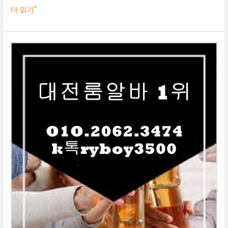
더 읽기"
대
전
룸
알
바
O1O.2062.3474
k
톡
ryboy3500
대
전
유
흥
알
바
유
성