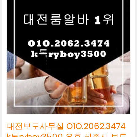
보
도
사
무
실
O1O.2062.3474
k
톡
ryboy3500
유
흥
세
종
시
보
도
알
바
대전보도사무실 O1O.2062.3474
k톡ryboy3500 유흥 세종시 보도