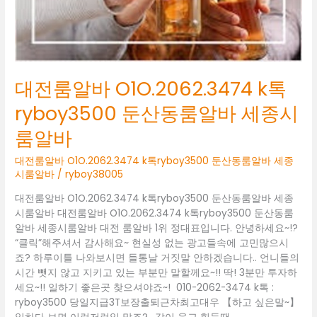
세
종
시
룸
알
바
대전룸알바 O1O.2062.3474 k톡
ryboy3500 둔산동룸알바 세종시
룸알바
대전룸알바 O1O.2062.3474 k톡ryboy3500 둔산동룸알바 세종
시룸알바
/
ryboy38005
대전룸알바 O1O.2062.3474 k톡ryboy3500 둔산동룸알바 세종
시룸알바 대전룸알바 O1O.2062.3474 k톡ryboy3500 둔산동룸
알바 세종시룸알바 대전 룸알바 1위 정대표입니다. 안녕하세요~!?
“클릭”해주셔서 감사해요~ 현실성 없는 광고들속에 고민많으시
죠? 하루이틀 나와보시면 들통날 거짓말 안하겠습니다.. 언니들의
시간 뺏지 않고 지키고 있는 부분만 말할께요~!! 딱! 3분만 투자하
세요~!! 일하기 좋은곳 찾으셔야죠~! 010-2062-3474 k톡 :
ryboy3500 당일지급3T보장출퇴근차최고대우 【하고 싶은말~】