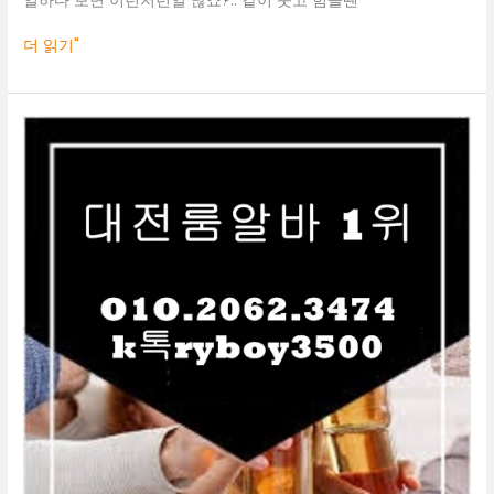
일하다 보면 이런저런일 많죠?.. 같이 웃고 힘들땐
더 읽기"
대
전
룸
알
바
O1O.2062.3474
k
톡
ryboy3500
대
전
야
간
알
바
대