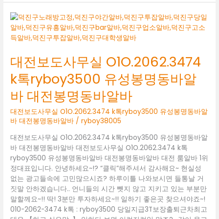
대
전
보
도
대전보도사무실 O1O.2062.3474
사
무
k톡ryboy3500 유성봉명동바알
실
O1O.2062.3474
바 대전봉명동바알바
k
톡
대전보도사무실 O1O.2062.3474 k톡ryboy3500 유성봉명동바알
ryboy3500
바 대전봉명동바알바
/
ryboy38005
유
대전보도사무실 O1O.2062.3474 k톡ryboy3500 유성봉명동바알
성
바 대전봉명동바알바 대전보도사무실 O1O.2062.3474 k톡
봉
ryboy3500 유성봉명동바알바 대전봉명동바알바 대전 룸알바 1위
명
정대표입니다. 안녕하세요~!? “클릭”해주셔서 감사해요~ 현실성
동
없는 광고들속에 고민많으시죠? 하루이틀 나와보시면 들통날 거
바
짓말 안하겠습니다.. 언니들의 시간 뺏지 않고 지키고 있는 부분만
알
말할께요~!! 딱! 3분만 투자하세요~!! 일하기 좋은곳 찾으셔야죠~!
바
010-2062-3474 k톡 : ryboy3500 당일지급3T보장출퇴근차최고
대