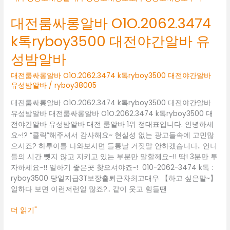
싸
대전룸싸롱알바 O1O.2062.3474
롱
알
k톡ryboy3500 대전야간알바 유
바
O1O.2062.3474
성밤알바
k
톡
대전룸싸롱알바 O1O.2062.3474 k톡ryboy3500 대전야간알바
ryboy3500
유성밤알바
/
ryboy38005
대
대전룸싸롱알바 O1O.2062.3474 k톡ryboy3500 대전야간알바
전
유성밤알바 대전룸싸롱알바 O1O.2062.3474 k톡ryboy3500 대
야
전야간알바 유성밤알바 대전 룸알바 1위 정대표입니다. 안녕하세
간
요~!? “클릭”해주셔서 감사해요~ 현실성 없는 광고들속에 고민많
알
으시죠? 하루이틀 나와보시면 들통날 거짓말 안하겠습니다.. 언니
바
들의 시간 뺏지 않고 지키고 있는 부분만 말할께요~!! 딱! 3분만 투
유
자하세요~!! 일하기 좋은곳 찾으셔야죠~! 010-2062-3474 k톡 :
성
ryboy3500 당일지급3T보장출퇴근차최고대우 【하고 싶은말~】
밤
일하다 보면 이런저런일 많죠?.. 같이 웃고 힘들땐
알
바
더 읽기"