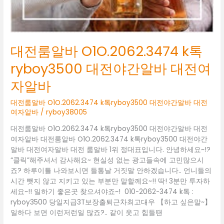
전
여
자
알
바
대전룸알바 O1O.2062.3474 k톡
ryboy3500 대전야간알바 대전여
자알바
대전룸알바 O1O.2062.3474 k톡ryboy3500 대전야간알바 대전
여자알바
/
ryboy38005
대전룸알바 O1O.2062.3474 k톡ryboy3500 대전야간알바 대전
여자알바 대전룸알바 O1O.2062.3474 k톡ryboy3500 대전야간
알바 대전여자알바 대전 룸알바 1위 정대표입니다. 안녕하세요~!?
“클릭”해주셔서 감사해요~ 현실성 없는 광고들속에 고민많으시
죠? 하루이틀 나와보시면 들통날 거짓말 안하겠습니다.. 언니들의
시간 뺏지 않고 지키고 있는 부분만 말할께요~!! 딱! 3분만 투자하
세요~!! 일하기 좋은곳 찾으셔야죠~! 010-2062-3474 k톡 :
ryboy3500 당일지급3T보장출퇴근차최고대우 【하고 싶은말~】
일하다 보면 이런저런일 많죠?.. 같이 웃고 힘들땐