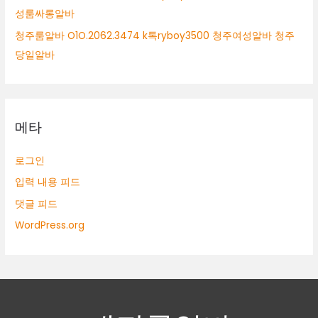
성룸싸롱알바
청주룸알바 O1O.2062.3474 k톡ryboy3500 청주여성알바 청주
당일알바
메타
로그인
입력 내용 피드
댓글 피드
WordPress.org