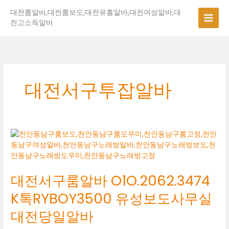
콘
대전룸알바,대전룸보도,대전유흥알바,대전여성알바,대
텐
전고소득알바
츠
로
건
너
뛰
기
대전서구투잡알바
대
전
서
구
대전서구룸알바 O1O.2062.3474
룸
알
K톡RYBOY3500 유성보도사무실
바
O1O.2062.3474
대전당일알바
K