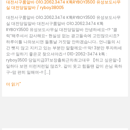
톡
대전서구룸알바 O1O.2062.3474 K톡RYBOY3500 유성보도사무
RYBOY3500
실 대전당일알바
/
ryboy38005
유
대전서구룸알바 O1O.2062.3474 K톡RYBOY3500 유성보도사무
성
실 대전당일알바 대전서구룸알바 O1O.2062.3474 K톡
보
RYBOY3500 유성보도사무실 대전당일알바 안녕하세요~!? “클
도
릭”해주셔서 감사해요~ 현실성 없는 광고들속에 고민많으시죠?
사
하루이틀 나와보시면 들통날 거짓말 안하겠습니다.. 언니들의 시
무
간 뺏지 않고 지키고 있는 부분만 말할께요~!! 딱! 3분만 투자하세
실
요~!! 일하기 좋은곳 찾으셔야죠~! 010-2062-3474 k톡 :
대
ryboy3500 당일지급3T보장출퇴근차최고대우 【하고 싶은말~】
전
일하다 보면 이런저런일 많죠?.. 같이 웃고 힘들땐 같이 손님 욕하
당
구~맘 편히 일해여~!! […]
일
알
더 읽기"
바