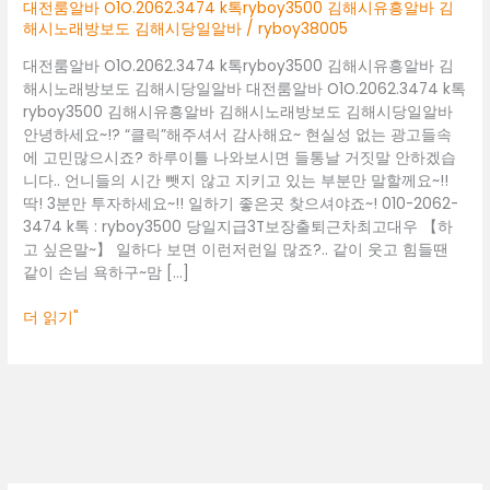
김
대전룸알바 O1O.2062.3474 k톡ryboy3500 김해시유흥알바 김
해
해시노래방보도 김해시당일알바
/
ryboy38005
시
대전룸알바 O1O.2062.3474 k톡ryboy3500 김해시유흥알바 김
유
해시노래방보도 김해시당일알바 대전룸알바 O1O.2062.3474 k톡
흥
ryboy3500 김해시유흥알바 김해시노래방보도 김해시당일알바
알
안녕하세요~!? “클릭”해주셔서 감사해요~ 현실성 없는 광고들속
바
에 고민많으시죠? 하루이틀 나와보시면 들통날 거짓말 안하겠습
김
니다.. 언니들의 시간 뺏지 않고 지키고 있는 부분만 말할께요~!!
해
딱! 3분만 투자하세요~!! 일하기 좋은곳 찾으셔야죠~! 010-2062-
시
3474 k톡 : ryboy3500 당일지급3T보장출퇴근차최고대우 【하
노
고 싶은말~】 일하다 보면 이런저런일 많죠?.. 같이 웃고 힘들땐
래
같이 손님 욕하구~맘 […]
방
보
더 읽기"
도
김
해
시
당
일
알
바