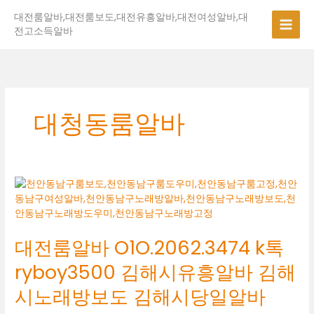
콘
대전룸알바,대전룸보도,대전유흥알바,대전여성알바,대
텐
전고소득알바
츠
로
건
너
뛰
기
대청동룸알바
대
전
룸
알
대전룸알바 O1O.2062.3474 k톡
바
O1O.2062.3474
ryboy3500 김해시유흥알바 김해
k
톡
시노래방보도 김해시당일알바
ryboy3500