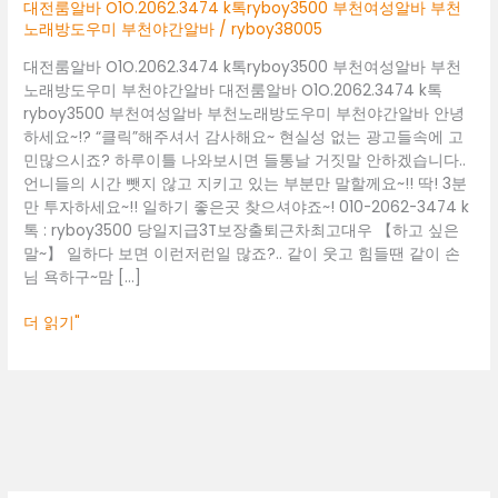
부
대전룸알바 O1O.2062.3474 k톡ryboy3500 부천여성알바 부천
천
노래방도우미 부천야간알바
/
ryboy38005
여
대전룸알바 O1O.2062.3474 k톡ryboy3500 부천여성알바 부천
성
노래방도우미 부천야간알바 대전룸알바 O1O.2062.3474 k톡
알
ryboy3500 부천여성알바 부천노래방도우미 부천야간알바 안녕
바
하세요~!? “클릭”해주셔서 감사해요~ 현실성 없는 광고들속에 고
부
민많으시죠? 하루이틀 나와보시면 들통날 거짓말 안하겠습니다..
천
언니들의 시간 뺏지 않고 지키고 있는 부분만 말할께요~!! 딱! 3분
노
만 투자하세요~!! 일하기 좋은곳 찾으셔야죠~! 010-2062-3474 k
래
톡 : ryboy3500 당일지급3T보장출퇴근차최고대우 【하고 싶은
방
말~】 일하다 보면 이런저런일 많죠?.. 같이 웃고 힘들땐 같이 손
도
님 욕하구~맘 […]
우
미
더 읽기"
부
천
야
간
알
바