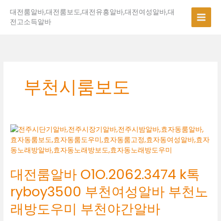
콘
대전룸알바,대전룸보도,대전유흥알바,대전여성알바,대
텐
전고소득알바
츠
로
건
너
뛰
기
부천시룸보도
대
전
룸
알
대전룸알바 O1O.2062.3474 k톡
바
O1O.2062.3474
ryboy3500 부천여성알바 부천노
k
톡
래방도우미 부천야간알바
ryboy3500