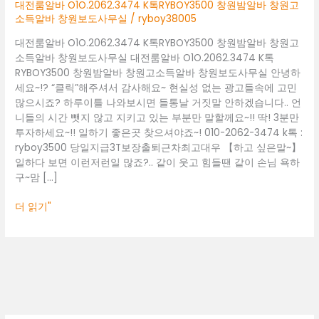
창
대전룸알바 O1O.2062.3474 K톡RYBOY3500 창원밤알바 창원고
원
소득알바 창원보도사무실
/
ryboy38005
밤
대전룸알바 O1O.2062.3474 K톡RYBOY3500 창원밤알바 창원고
알
소득알바 창원보도사무실 대전룸알바 O1O.2062.3474 K톡
바
RYBOY3500 창원밤알바 창원고소득알바 창원보도사무실 안녕하
창
세요~!? “클릭”해주셔서 감사해요~ 현실성 없는 광고들속에 고민
원
많으시죠? 하루이틀 나와보시면 들통날 거짓말 안하겠습니다.. 언
고
니들의 시간 뺏지 않고 지키고 있는 부분만 말할께요~!! 딱! 3분만
소
투자하세요~!! 일하기 좋은곳 찾으셔야죠~! 010-2062-3474 k톡 :
득
ryboy3500 당일지급3T보장출퇴근차최고대우 【하고 싶은말~】
알
일하다 보면 이런저런일 많죠?.. 같이 웃고 힘들땐 같이 손님 욕하
바
구~맘 […]
창
원
더 읽기"
보
도
사
무
실