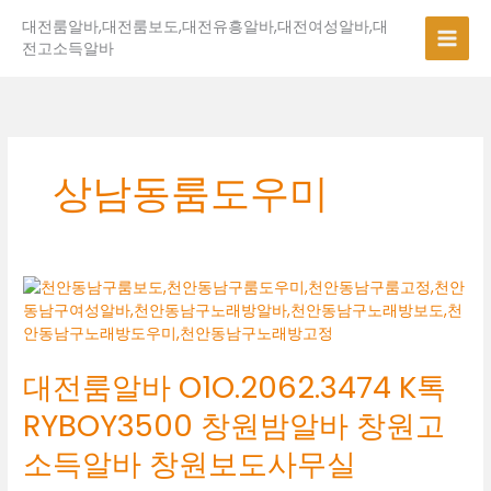
콘
대전룸알바,대전룸보도,대전유흥알바,대전여성알바,대
텐
전고소득알바
츠
로
건
너
뛰
기
상남동룸도우미
대
전
룸
알
대전룸알바 O1O.2062.3474 K톡
바
O1O.2062.3474
RYBOY3500 창원밤알바 창원고
K
톡
소득알바 창원보도사무실
RYBOY3500