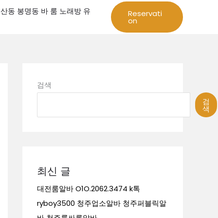
성 둔산동 봉명동 바 룸 노래방 유
Reservati
on
검색
검
색
최신 글
대전룸알바 O1O.2062.3474 k톡
ryboy3500 청주업소알바 청주퍼블릭알
바 청주룸싸롱알바