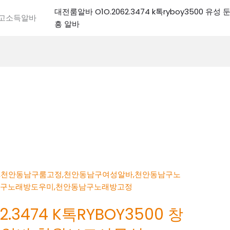
대전룸알바 O1O.2062.3474 k톡ryboy3500 유
전고소득알바
흥 알바
.3474 K톡RYBOY3500 창