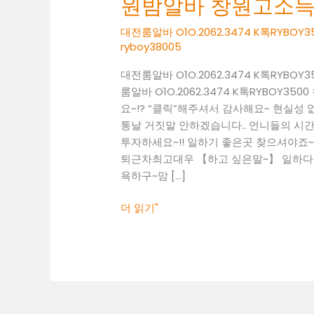
원밤알바 창원고소
O1O.2062.3474
K
대전룸알바 O1O.2062.3474 K톡RY
톡
ryboy38005
RYBOY3500
대전룸알바 O1O.2062.3474 K톡RY
창
룸알바 O1O.2062.3474 K톡RYBO
원
요~!? “클릭”해주셔서 감사해요~ 현실
밤
통날 거짓말 안하겠습니다.. 언니들의 시간 
알
투자하세요~!! 일하기 좋은곳 찾으셔야죠~! 01
바
퇴근차최고대우 【하고 싶은말~】 일하다 보
창
욕하구~맘 […]
원
고
더 읽기"
소
득
알
바
창
원
보