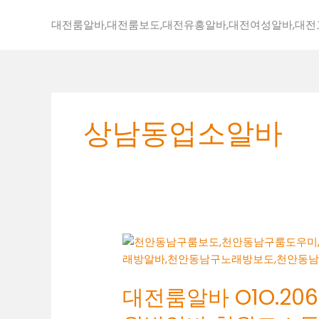
콘
텐
대전룸알바,대전룸보도,대전유흥알바,대전여성알바,대
츠
로
건
너
뛰
상남동업소알바
기
대
전
룸
대전룸알바 O1O.2062
알
바