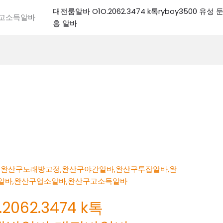
대전룸알바 O1O.2062.3474 k톡ryboy3500 유
전고소득알바
흥 알바
062.3474 k톡