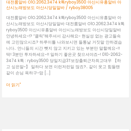
아
대전룸알바 O1O.2062.3474 k톡ryboy3500 아산시유흥알바 아
산
산시노래방보도 아산시당일알바
/
ryboy38005
시
대전룸알바 O1O.2062.3474 k톡ryboy3500 아산시유흥알바 아
유
산시노래방보도 아산시당일알바 대전룸알바 O1O.2062.3474 k톡
흥
ryboy3500 아산시유흥알바 아산시노래방보도 아산시당일알바
알
안녕하세요~!? “클릭”해주셔서 감사해요~ 현실성 없는 광고들속
바
에 고민많으시죠? 하루이틀 나와보시면 들통날 거짓말 안하겠습
아
니다.. 언니들의 시간 뺏지 않고 지키고 있는 부분만 말할께요~!!
산
딱! 3분만 투자하세요~!! 일하기 좋은곳 찾으셔야죠~! 010-2062-
시
3474 k톡 : ryboy3500 당일지급3T보장출퇴근차최고대우 【하
노
고 싶은말~】 일하다 보면 이런저런일 많죠?.. 같이 웃고 힘들땐
래
같이 손님 욕하구~맘 […]
방
보
더 읽기"
도
아
산
시
당
일
알
바