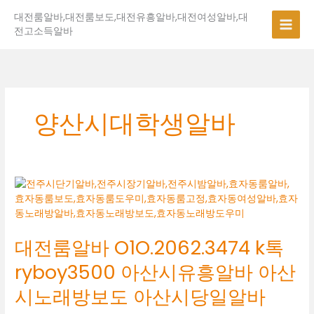
콘
대전룸알바,대전룸보도,대전유흥알바,대전여성알바,대
텐
전고소득알바
츠
로
건
너
뛰
기
양산시대학생알바
대
전
룸
알
대전룸알바 O1O.2062.3474 k톡
바
O1O.2062.3474
ryboy3500 아산시유흥알바 아산
k
톡
시노래방보도 아산시당일알바
ryboy3500