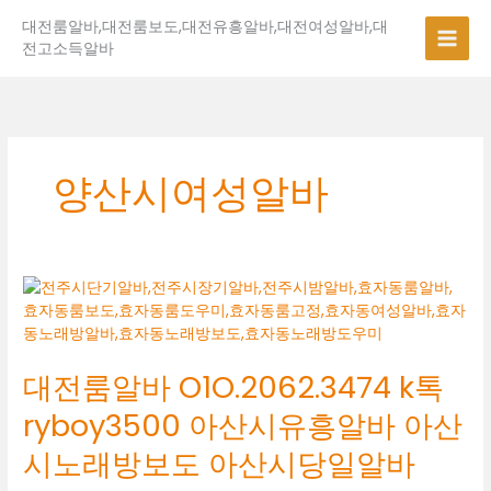
콘
대전룸알바,대전룸보도,대전유흥알바,대전여성알바,대
텐
전고소득알바
츠
로
건
너
뛰
기
양산시여성알바
대
전
룸
알
대전룸알바 O1O.2062.3474 k톡
바
O1O.2062.3474
ryboy3500 아산시유흥알바 아산
k
톡
시노래방보도 아산시당일알바
ryboy3500