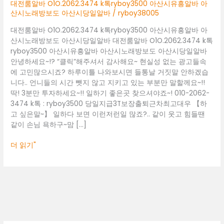
아
대전룸알바 O1O.2062.3474 k톡ryboy3500 아산시유흥알바 아
산
산시노래방보도 아산시당일알바
/
ryboy38005
시
대전룸알바 O1O.2062.3474 k톡ryboy3500 아산시유흥알바 아
유
산시노래방보도 아산시당일알바 대전룸알바 O1O.2062.3474 k톡
흥
ryboy3500 아산시유흥알바 아산시노래방보도 아산시당일알바
알
안녕하세요~!? “클릭”해주셔서 감사해요~ 현실성 없는 광고들속
바
에 고민많으시죠? 하루이틀 나와보시면 들통날 거짓말 안하겠습
아
니다.. 언니들의 시간 뺏지 않고 지키고 있는 부분만 말할께요~!!
산
딱! 3분만 투자하세요~!! 일하기 좋은곳 찾으셔야죠~! 010-2062-
시
3474 k톡 : ryboy3500 당일지급3T보장출퇴근차최고대우 【하
노
고 싶은말~】 일하다 보면 이런저런일 많죠?.. 같이 웃고 힘들땐
래
같이 손님 욕하구~맘 […]
방
보
더 읽기"
도
아
산
시
당
일
알
바