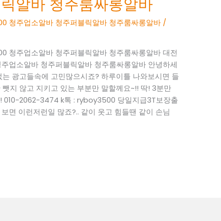
블릭알바 청주룸싸롱알바
boy3500 청주업소알바 청주퍼블릭알바 청주룸싸롱알바
/
boy3500 청주업소알바 청주퍼블릭알바 청주룸싸롱알바 대전
y3500 청주업소알바 청주퍼블릭알바 청주룸싸롱알바 안녕하세
성 없는 광고들속에 고민많으시죠? 하루이틀 나와보시면 들
뺏지 않고 지키고 있는 부분만 말할께요~!! 딱! 3분만
0-2062-3474 k톡 : ryboy3500 당일지급3T보장출
면 이런저런일 많죠?.. 같이 웃고 힘들땐 같이 손님