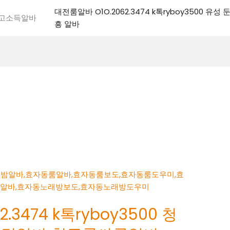
대전룸알바 O1O.2062.3474 k톡ryboy3500 유
전고소득알바
흥 알바
.3474 k톡ryboy3500 청