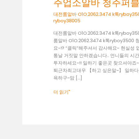
주업소알바 청주퍼
O1O.2062.3474
k
대전룸알바 O1O.2062.3474 k톡ry
톡
ryboy38005
ryboy3500
대전룸알바 O1O.2062.3474 k톡ry
청
룸알바 O1O.2062.3474 k톡rybo
주
요~!? “클릭”해주셔서 감사해요~ 현실
업
통날 거짓말 안하겠습니다.. 언니들의 시간 
소
투자하세요~!! 일하기 좋은곳 찾으셔야죠~! 01
알
퇴근차최고대우 【하고 싶은말~】 일하다 보
바
욕하구~맘 […]
청
주
더 읽기"
퍼
블
릭
알
바
청
주