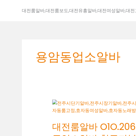
콘
텐
대전룸알바,대전룸보도,대전유흥알바,대전여성알바,대
츠
로
건
너
뛰
용암동업소알바
기
대
전
룸
대전룸알바 O1O.2062
알
바