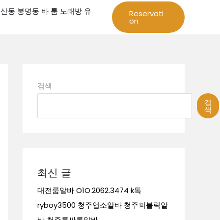
성 둔산동 봉명동 바 룸 노래방 유
Reservati
on
검색
검
색
최신 글
대전룸알바 O1O.2062.3474 k톡
ryboy3500 청주업소알바 청주퍼블릭알
바 청주룸싸롱알바