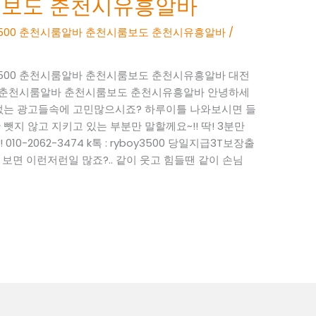
룸보도 춘천시유흥알바
BOY3500 춘천시룸알바 춘천시룸보도 춘천시유흥알바
/
BOY3500 춘천시룸알바 춘천시룸보도 춘천시유흥알바 대전
Y3500 춘천시룸알바 춘천시룸보도 춘천시유흥알바 안녕하세
성 없는 광고들속에 고민많으시죠? 하루이틀 나와보시면 들
뺏지 않고 지키고 있는 부분만 말할께요~!! 딱! 3분만
0-2062-3474 k톡 : ryboy3500 당일지급3T보장출
면 이런저런일 많죠?.. 같이 웃고 힘들땐 같이 손님