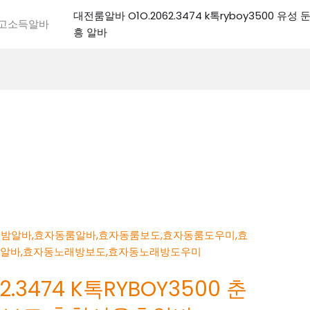
대전룸알바 O1O.2062.3474 k톡ryboy3500 유
전고소득알바
흥 알바
.3474 K톡RYBOY3500 춘