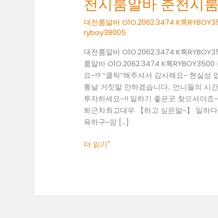
천시룸알바 춘천시
O1O.2062.3474
K
대전룸알바 O1O.2062.3474 K톡RY
톡
ryboy38005
RYBOY3500
대전룸알바 O1O.2062.3474 K톡RY
춘
룸알바 O1O.2062.3474 K톡RYBO
천
요~!? “클릭”해주셔서 감사해요~ 현실
시
통날 거짓말 안하겠습니다.. 언니들의 시간 
룸
투자하세요~!! 일하기 좋은곳 찾으셔야죠~! 01
알
퇴근차최고대우 【하고 싶은말~】 일하다 보
바
욕하구~맘 […]
춘
천
더 읽기"
시
룸
보
도
춘
천
시