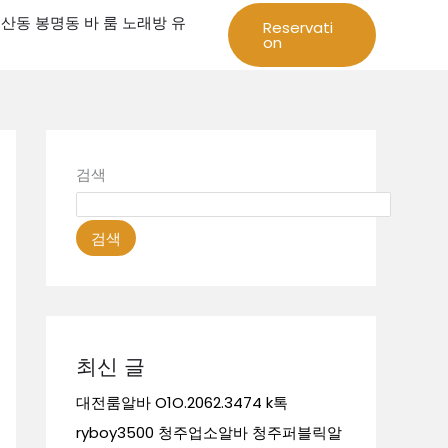
성 둔산동 봉명동 바 룸 노래방 유
Reservati
on
검색
검색
최신 글
대전룸알바 O1O.2062.3474 k톡
ryboy3500 청주업소알바 청주퍼블릭알