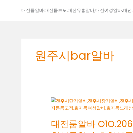
콘
텐
대전룸알바,대전룸보도,대전유흥알바,대전여성알바,대
츠
로
건
너
뛰
원주시bar알바
기
대
전
룸
대전룸알바 O1O.2062
알
바