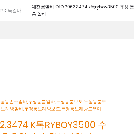
대전룸알바 O1O.2062.3474 k톡ryboy3500 유
전고소득알바
흥 알바
.3474 K톡RYBOY3500 수