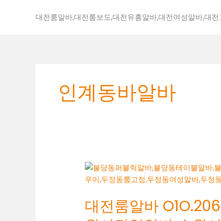
콘
텐
대전룸알바,대전룸보도,대전유흥알바,대전여성알바,대
츠
로
건
너
뛰
인계동바알바
기
대
전
룸
대전룸알바 O1O.2062
알
바