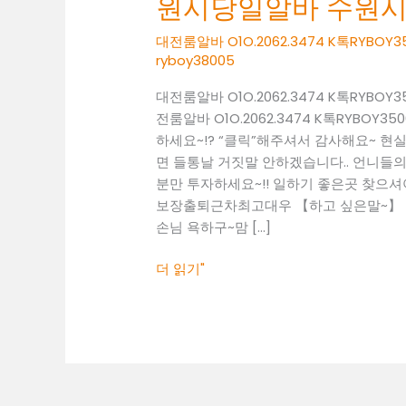
원시당일알바 수원
O1O.2062.3474
K
대전룸알바 O1O.2062.3474 K톡RY
톡
ryboy38005
RYBOY3500
대전룸알바 O1O.2062.3474 K톡RY
수
전룸알바 O1O.2062.3474 K톡RYB
원
하세요~!? “클릭”해주셔서 감사해요~ 
시
면 들통날 거짓말 안하겠습니다.. 언니들의 
당
분만 투자하세요~!! 일하기 좋은곳 찾으셔야죠~!
일
보장출퇴근차최고대우 【하고 싶은말~】 일
알
손님 욕하구~맘 […]
바
수
더 읽기"
원
시
유
흥
알
바
수