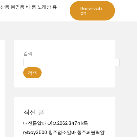
성 둔산동 봉명동 바 룸 노래방 유
Reservati
on
검색
검색
최신 글
대전룸알바 O1O.2062.3474 k톡
ryboy3500 청주업소알바 청주퍼블릭알