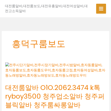
콘
대전룸알바,대전룸보도,대전유흥알바,대전여성알바,대
텐
전고소득알바
츠
로
건
너
뛰
기
흥덕구룸보도
대
전
룸
알
대전룸알바 O1O.2062.3474 k톡
바
O1O.2062.3474
ryboy3500 청주업소알바 청주퍼
k
톡
블릭알바 청주룸싸롱알바
ryboy3500