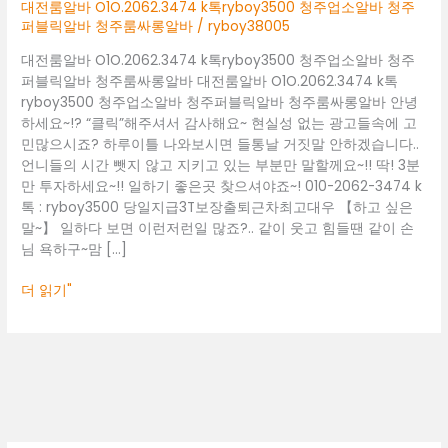
청
대전룸알바 O1O.2062.3474 k톡ryboy3500 청주업소알바 청주
주
퍼블릭알바 청주룸싸롱알바
/
ryboy38005
업
대전룸알바 O1O.2062.3474 k톡ryboy3500 청주업소알바 청주
소
퍼블릭알바 청주룸싸롱알바 대전룸알바 O1O.2062.3474 k톡
알
ryboy3500 청주업소알바 청주퍼블릭알바 청주룸싸롱알바 안녕
바
하세요~!? “클릭”해주셔서 감사해요~ 현실성 없는 광고들속에 고
청
민많으시죠? 하루이틀 나와보시면 들통날 거짓말 안하겠습니다..
주
언니들의 시간 뺏지 않고 지키고 있는 부분만 말할께요~!! 딱! 3분
퍼
만 투자하세요~!! 일하기 좋은곳 찾으셔야죠~! 010-2062-3474 k
블
톡 : ryboy3500 당일지급3T보장출퇴근차최고대우 【하고 싶은
릭
말~】 일하다 보면 이런저런일 많죠?.. 같이 웃고 힘들땐 같이 손
알
님 욕하구~맘 […]
바
청
더 읽기"
주
룸
싸
롱
알
바