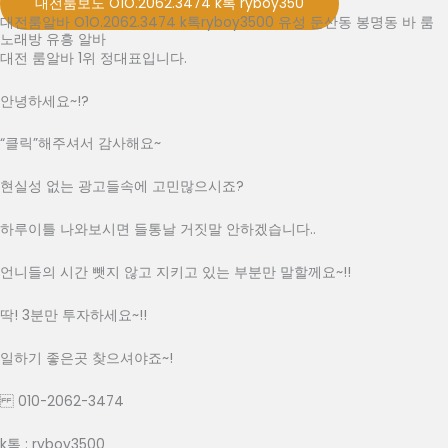
대전룸보도 O1O.2062.3474 k톡 ryboy350​
대전룸알바 O1O.2062.3474 k톡ryboy3500 유성 둔산동 봉명동 바 룸
노래방 유흥 알바
대전 룸알바 1위 정대표입니다.
안녕하세요~!?
“클릭”해주셔서 감사해요~
현실성 없는 광고들속에 고민많으시죠?
하루이틀 나와보시면 들통날 거짓말 안하겠습니다..
언니들의 시간 뺏지 않고 지키고 있는 부분만 말할께요~!!
딱! 3분만 투자하세요~!!
일하기 좋은곳 찾으셔야죠~!
010-2062-3474
k톡 : ryboy3500