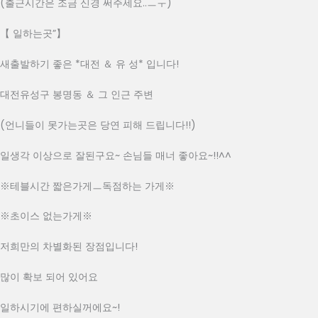
(출근시간은 조금 신경 써주세요..ㅡㅜ)
【 일하는곳”】
새출발하기 좋은 *대전 ＆ 유 성* 입니다!
대전유성구 봉명동 ＆ 그 인근 주변
(언니들이 못가는곳은 당연 피해 드립니다!!)
일생각 이상으로 잘된구요~ 손님들 매너 좋아요~!!^^
※테블시간 짧은가게ㅡ독점하는 가게※
※초이스 없는가게※
저희만의 차별화된 장점입니다!
많이 확보 되어 있어요
일하시기에 편하실꺼에요~!