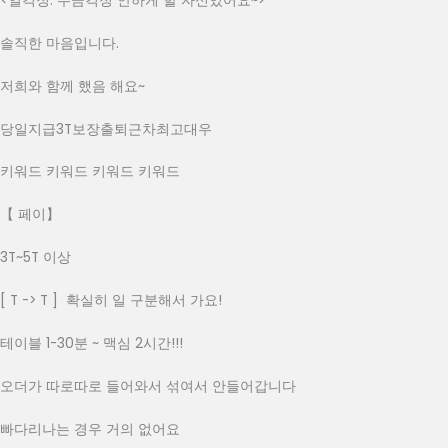
<일걱정. 수금걱정 안하게 할 자신있어요~>
솔직한 마음입니다.
저희와 함께 했음 해요~
당일지급3T보장출퇴근차최고대우
키워드 키워드 키워드 키워드
【 페이】
3T~5T 이상
[ T -> T ] 확실히 일 구분해서 가요!
테이블 1-30분 ~ 맥심 2시간!!!
오더가 따로따로 들어와서 섞여서 안들어갑니다
빠다리나는 경우 거의 없어요