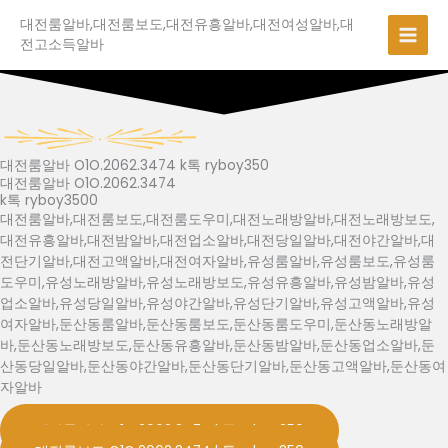
콘
대전룸알바,대전룸보도,대전유흥알바,대전여성알바,대
텐
전고소득알바
츠
로
건
너
뛰
기
대전룸알바 O1O.2062.3474 k톡 ryboy350​
대전룸알바 O1O.2062.3474
k톡 ryboy3500
대전룸알바,대전룸보도,대전룸도우미,대전노래방알바,대전노래방보도,
대전유흥알바,대전밤알바,대전업소알바,대전당일알바,대전야간알바,대
전단기알바,대전고액알바,대전여자알바,유성룸알바,유성룸보도,유성룸
도우미,유성노래방알바,유성노래방보도,유성유흥알바,유성밤알바,유성
업소알바,유성당일알바,유성야간알바,유성단기알바,유성고액알바,유성
여자알바,둔산동룸알바,둔산동룸보도,둔산동룸도우미,둔산동노래방알
바,둔산동노래방보도,둔산동유흥알바,둔산동밤알바,둔산동업소알바,둔
산동당일알바,둔산동야간알바,둔산동단기알바,둔산동고액알바,둔산동여
자알바
대전룸알바 O1O.2062.3474 k톡 ryboy350​