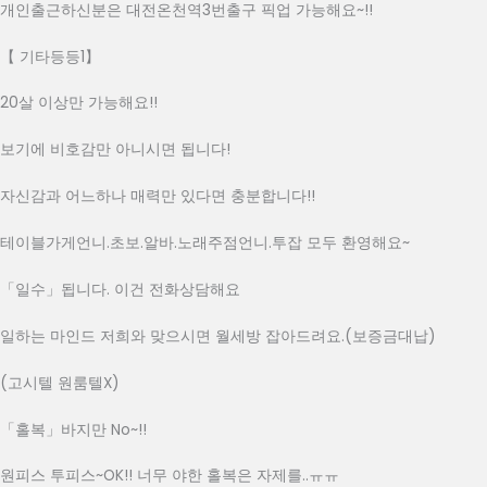
개인출근하신분은 대전온천역3번출구 픽업 가능해요~!!
【 기타등등1】
20살 이상만 가능해요!!
보기에 비호감만 아니시면 됩니다!
자신감과 어느하나 매력만 있다면 충분합니다!!
테이블가게언니.초보.알바.노래주점언니.투잡 모두 환영해요~
「일수」됩니다. 이건 전화상담해요
일하는 마인드 저희와 맞으시면 월세방 잡아드려요.(보증금대납)
(고시텔 원룸텔X)
「홀복」바지만 No~!!
원피스 투피스~OK!! 너무 야한 홀복은 자제를..ㅠㅠ