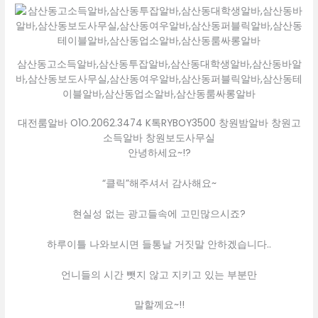
삼산동고소득알바,삼산동투잡알바,삼산동대학생알바,삼산동바알
바,삼산동보도사무실,삼산동여우알바,삼산동퍼블릭알바,삼산동테
이블알바,삼산동업소알바,삼산동룸싸롱알바
대전룸알바 O1O.2062.3474 K톡RYBOY3500 창원밤알바 창원고
소득알바 창원보도사무실
안녕하세요~!?
“클릭”해주셔서 감사해요~
현실성 없는 광고들속에 고민많으시죠?
하루이틀 나와보시면 들통날 거짓말 안하겠습니다..
언니들의 시간 뺏지 않고 지키고 있는 부분만
말할께요~!!