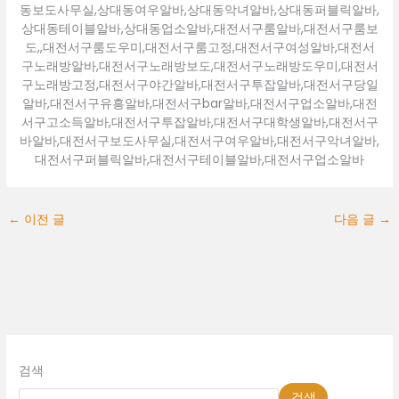
동보도사무실,상대동여우알바,상대동악녀알바,상대동퍼블릭알바,
상대동테이블알바,상대동업소알바,대전서구룸알바,대전서구룸보
도,,대전서구룸도우미,대전서구룸고정,대전서구여성알바,대전서
구노래방알바,대전서구노래방보도,대전서구노래방도우미,대전서
구노래방고정,대전서구야간알바,대전서구투잡알바,대전서구당일
알바,대전서구유흥알바,대전서구bar알바,대전서구업소알바,대전
서구고소득알바,대전서구투잡알바,대전서구대학생알바,대전서구
바알바,대전서구보도사무실,대전서구여우알바,대전서구악녀알바,
대전서구퍼블릭알바,대전서구테이블알바,대전서구업소알바
←
이전 글
다음 글
→
검색
검색