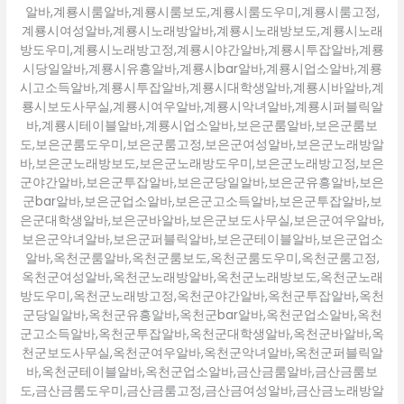
알바,계룡시룸알바,계룡시룸보도,계룡시룸도우미,계룡시룸고정,
계룡시여성알바,계룡시노래방알바,계룡시노래방보도,계룡시노래
방도우미,계룡시노래방고정,계룡시야간알바,계룡시투잡알바,계룡
시당일알바,계룡시유흥알바,계룡시bar알바,계룡시업소알바,계룡
시고소득알바,계룡시투잡알바,계룡시대학생알바,계룡시바알바,계
룡시보도사무실,계룡시여우알바,계룡시악녀알바,계룡시퍼블릭알
바,계룡시테이블알바,계룡시업소알바,보은군룸알바,보은군룸보
도,보은군룸도우미,보은군룸고정,보은군여성알바,보은군노래방알
바,보은군노래방보도,보은군노래방도우미,보은군노래방고정,보은
군야간알바,보은군투잡알바,보은군당일알바,보은군유흥알바,보은
군bar알바,보은군업소알바,보은군고소득알바,보은군투잡알바,보
은군대학생알바,보은군바알바,보은군보도사무실,보은군여우알바,
보은군악녀알바,보은군퍼블릭알바,보은군테이블알바,보은군업소
알바,옥천군룸알바,옥천군룸보도,옥천군룸도우미,옥천군룸고정,
옥천군여성알바,옥천군노래방알바,옥천군노래방보도,옥천군노래
방도우미,옥천군노래방고정,옥천군야간알바,옥천군투잡알바,옥천
군당일알바,옥천군유흥알바,옥천군bar알바,옥천군업소알바,옥천
군고소득알바,옥천군투잡알바,옥천군대학생알바,옥천군바알바,옥
천군보도사무실,옥천군여우알바,옥천군악녀알바,옥천군퍼블릭알
바,옥천군테이블알바,옥천군업소알바,금산금룸알바,금산금룸보
도,금산금룸도우미,금산금룸고정,금산금여성알바,금산금노래방알