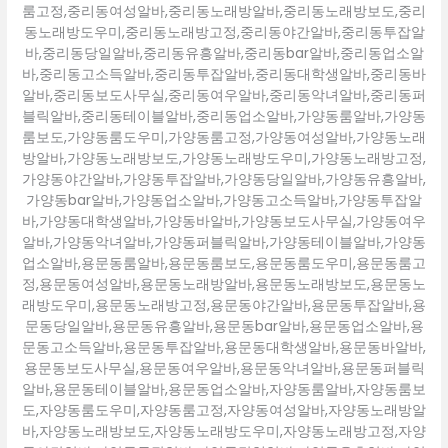
룸고정,중리동여성알바,중리동노래방알바,중리동노래방보도,중리
동노래방도우미,중리동노래방고정,중리동야간알바,중리동투잡알
바,중리동당일알바,중리동유흥알바,중리동bar알바,중리동업소알
바,중리동고소득알바,중리동투잡알바,중리동대학생알바,중리동바
알바,중리동보도사무실,중리동여우알바,중리동악녀알바,중리동퍼
블릭알바,중리동테이블알바,중리동업소알바,가양동룸알바,가양동
룸보도,가양동룸도우미,가양동룸고정,가양동여성알바,가양동노래
방알바,가양동노래방보도,가양동노래방도우미,가양동노래방고정,
가양동야간알바,가양동투잡알바,가양동당일알바,가양동유흥알바,
가양동bar알바,가양동업소알바,가양동고소득알바,가양동투잡알
바,가양동대학생알바,가양동바알바,가양동보도사무실,가양동여우
알바,가양동악녀알바,가양동퍼블릭알바,가양동테이블알바,가양동
업소알바,용문동룸알바,용문동룸보도,용문동룸도우미,용문동룸고
정,용문동여성알바,용문동노래방알바,용문동노래방보도,용문동노
래방도우미,용문동노래방고정,용문동야간알바,용문동투잡알바,용
문동당일알바,용문동유흥알바,용문동bar알바,용문동업소알바,용
문동고소득알바,용문동투잡알바,용문동대학생알바,용문동바알바,
용문동보도사무실,용문동여우알바,용문동악녀알바,용문동퍼블릭
알바,용문동테이블알바,용문동업소알바,자양동룸알바,자양동룸보
도,자양동룸도우미,자양동룸고정,자양동여성알바,자양동노래방알
바,자양동노래방보도,자양동노래방도우미,자양동노래방고정,자양