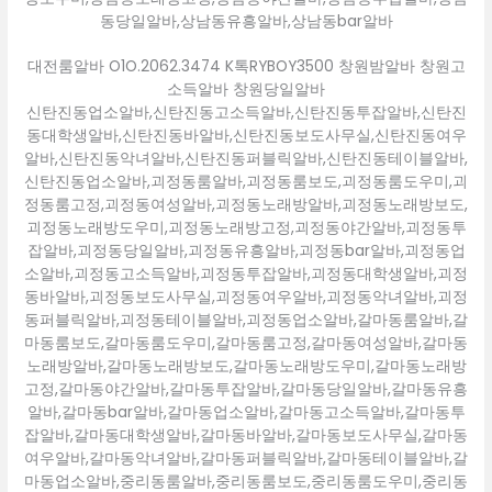
동당일알바,상남동유흥알바,상남동bar알바
대전룸알바 O1O.2062.3474 K톡RYBOY3500 창원밤알바 창원고
소득알바 창원당일알바
신탄진동업소알바,신탄진동고소득알바,신탄진동투잡알바,신탄진
동대학생알바,신탄진동바알바,신탄진동보도사무실,신탄진동여우
알바,신탄진동악녀알바,신탄진동퍼블릭알바,신탄진동테이블알바,
신탄진동업소알바,괴정동룸알바,괴정동룸보도,괴정동룸도우미,괴
정동룸고정,괴정동여성알바,괴정동노래방알바,괴정동노래방보도,
괴정동노래방도우미,괴정동노래방고정,괴정동야간알바,괴정동투
잡알바,괴정동당일알바,괴정동유흥알바,괴정동bar알바,괴정동업
소알바,괴정동고소득알바,괴정동투잡알바,괴정동대학생알바,괴정
동바알바,괴정동보도사무실,괴정동여우알바,괴정동악녀알바,괴정
동퍼블릭알바,괴정동테이블알바,괴정동업소알바,갈마동룸알바,갈
마동룸보도,갈마동룸도우미,갈마동룸고정,갈마동여성알바,갈마동
노래방알바,갈마동노래방보도,갈마동노래방도우미,갈마동노래방
고정,갈마동야간알바,갈마동투잡알바,갈마동당일알바,갈마동유흥
알바,갈마동bar알바,갈마동업소알바,갈마동고소득알바,갈마동투
잡알바,갈마동대학생알바,갈마동바알바,갈마동보도사무실,갈마동
여우알바,갈마동악녀알바,갈마동퍼블릭알바,갈마동테이블알바,갈
마동업소알바,중리동룸알바,중리동룸보도,중리동룸도우미,중리동