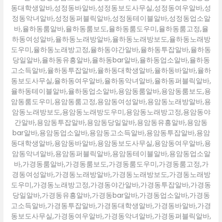
동대학생알바,성정동바알바,성정동보도사무실,성정동여우알바,성
정동악녀알바,성정동퍼블릭알바,성정동테이블알바,성정동업소알
바,율하동룸알바,율하동룸보도,율하동룸도우미,율하동룸고정,율
하동여성알바,율하동노래방알바,율하동노래방보도,율하동노래방
도우미,율하동노래방고정,율하동야간알바,율하동투잡알바,율하동
당일알바,율하동유흥알바,율하동bar알바,율하동업소알바,율하동
고소득알바,율하동투잡알바,율하동대학생알바,율하동바알바,율하
동보도사무실,율하동여우알바,율하동악녀알바,율하동퍼블릭알바,
율하동테이블알바,율하동업소알바,용암동룸알바,용암동룸보도,용
암동룸도우미,용암동룸고정,용암동여성알바,용암동노래방알바,용
암동노래방보도,용암동노래방도우미,용암동노래방고정,용암동야
간알바,용암동투잡알바,용암동당일알바,용암동유흥알바,용암동
bar알바,용암동업소알바,용암동고소득알바,용암동투잡알바,용암
동대학생알바,용암동바알바,용암동보도사무실,용암동여우알바,용
암동악녀알바,용암동퍼블릭알바,용암동테이블알바,용암동업소알
바,가경동룸알바,가경동룸보도,가경동룸도우미,가경동룸고정,가
경동여성알바,가경동노래방알바,가경동노래방보도,가경동노래방
도우미,가경동노래방고정,가경동야간알바,가경동투잡알바,가경동
당일알바,가경동유흥알바,가경동bar알바,가경동업소알바,가경동
고소득알바,가경동투잡알바,가경동대학생알바,가경동바알바,가경
동보도사무실,가경동여우알바,가경동악녀알바,가경동퍼블릭알바,