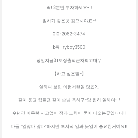
딱! 3분만 투자하세요~!!
일하기 좋은곳 찾으셔야죠~!
010-2062-3474
k톡 : ryboy3500
당일지급3T보장출퇴근차최고대우
【하고 싶은말~】
일하다 보면 이런저런일 많죠?..
같이 웃고 힘들땐 같이 손님 욕하구~맘 편히 일해여~!!
수년간 아무런 사고없이 정과 노력이 묻어 나오는곳입니다!!
다들 “일많다 많다”하지만 초저녁 일과 늦일이 중요한거예요!!