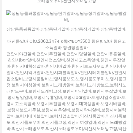
노래방도우미,천안시노래방고정
상남동룸싸롱알바,상남동단기알바,상남동장기알바,상남동밤알바,
대전룸알바 O1O.2062.3474 K톡RYBOY3500 창원밤알바 창원고
소득알바 창원당일알바
천안시야간알바,천안시투잡알바,천안시당일알바,천안시유흥알바,
천안시bar알바,천안시업소알바,천안시고소득알바,천안시투잡알
바,천안시대학생알바,천안시바알바,천안시보도사무실,천안시여우
알바,천안시악녀알바,천안시퍼블릭알바,천안시테이블알바,천안시
업소알바,보령시룸알바,보령시룸보도,보령시룸도우미,보령시룸고
정,보령시여성알바,보령시노래방알바,보령시노래방보도,보령시노
래방도우미,보령시노래방고정,보령시야간알바,보령시투잡알바,보
령시당일알바,보령시유흥알바,보령시bar알바,보령시업소알바,보
령시고소득알바,보령시투잡알바,보령시대학생알바,보령시바알바,
보령시보도사무실,보령시여우알바,보령시악녀알바,보령시퍼블릭
알바,보령시테이블알바,보령시업소알바,익산시룸알바,익산시룸보
도,익산시룸도우미,익산시룸고정,익산시여성알바,익산시노래방알
바,익산시노래방보도,익산시노래방도우미,익산시노래방고정,익산