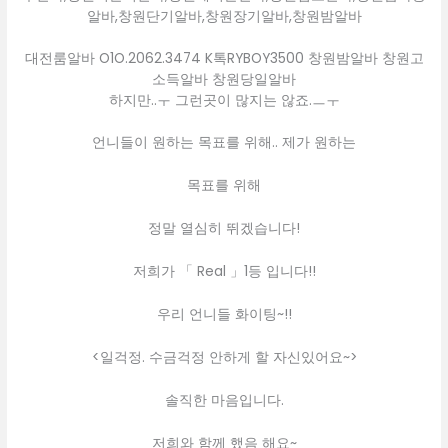
알바,창원단기알바,창원장기알바,창원밤알바
대전룸알바 O1O.2062.3474 K톡RYBOY3500 창원밤알바 창원고
소득알바 창원당일알바
하지만..ㅜ 그런곳이 많지는 않죠.ㅡㅜ
언니들이 원하는 목표를 위해.. 제가 원하는
목표를 위해
정말 열심히 뛰겠습니다!
저희가 「 Real 」1등 입니다!!
우리 언니들 화이팅~!!
<일걱정. 수금걱정 안하게 할 자신있어요~>
솔직한 마음입니다.
저희와 함께 했음 해요~