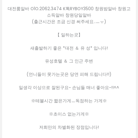
대전룸알바 O1O.2062.3474 K톡RYBOY3500 창원밤알바 창원고
소득알바 창원당일알바
(출근시간은 조금 신경 써주세요..ㅡㅜ)
【 일하는곳】
새출발하기 좋은 *대전 ＆ 유 성* 입니다!
유성호텔 ＆ 그 인근 주변
(언니들이 못가는곳은 당연 피해 드립니다!!)
일생각 이상으로 잘된구요~ 손님들 매너 좋아요~!!^^
※테블시간 짧은가게ㅡ독점하는 가게※
※초이스 없는가게※
저희만의 차별화된 장점입니다!