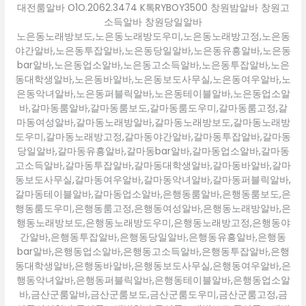
대전룸알바 O1O.2062.3474 K톡RYBOY3500 창원밤알바 창원고
소득알바 창원당일알바
노은동노래방보도,노은동노래방도우미,노은동노래방고정,노은동
야간알바,노은동투잡알바,노은동당일알바,노은동유흥알바,노은동
bar알바,노은동업소알바,노은동고소득알바,노은동투잡알바,노은
동대학생알바,노은동바알바,노은동보도사무실,노은동여우알바,노
은동악녀알바,노은동퍼블릭알바,노은동테이블알바,노은동업소알
바,갈마동룸알바,갈마동룸보도,갈마동룸도우미,갈마동룸고정,갈
마동여성알바,갈마동노래방알바,갈마동노래방보도,갈마동노래방
도우미,갈마동노래방고정,갈마동야간알바,갈마동투잡알바,갈마동
당일알바,갈마동유흥알바,갈마동bar알바,갈마동업소알바,갈마동
고소득알바,갈마동투잡알바,갈마동대학생알바,갈마동바알바,갈마
동보도사무실,갈마동여우알바,갈마동악녀알바,갈마동퍼블릭알바,
갈마동테이블알바,갈마동업소알바,은행동룸알바,은행동룸보도,은
행동룸도우미,은행동룸고정,은행동여성알바,은행동노래방알바,은
행동노래방보도,은행동노래방도우미,은행동노래방고정,은행동야
간알바,은행동투잡알바,은행동당일알바,은행동유흥알바,은행동
bar알바,은행동업소알바,은행동고소득알바,은행동투잡알바,은행
동대학생알바,은행동바알바,은행동보도사무실,은행동여우알바,은
행동악녀알바,은행동퍼블릭알바,은행동테이블알바,은행동업소알
바,금산군룸알바,금산군룸보도,금산군룸도우미,금산군룸고정,금