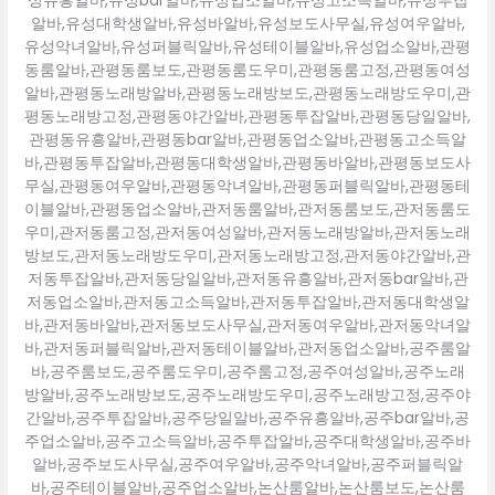
성유흥알바,유성bar알바,유성업소알바,유성고소득알바,유성투잡
알바,유성대학생알바,유성바알바,유성보도사무실,유성여우알바,
유성악녀알바,유성퍼블릭알바,유성테이블알바,유성업소알바,관평
동룸알바,관평동룸보도,관평동룸도우미,관평동룸고정,관평동여성
알바,관평동노래방알바,관평동노래방보도,관평동노래방도우미,관
평동노래방고정,관평동야간알바,관평동투잡알바,관평동당일알바,
관평동유흥알바,관평동bar알바,관평동업소알바,관평동고소득알
바,관평동투잡알바,관평동대학생알바,관평동바알바,관평동보도사
무실,관평동여우알바,관평동악녀알바,관평동퍼블릭알바,관평동테
이블알바,관평동업소알바,관저동룸알바,관저동룸보도,관저동룸도
우미,관저동룸고정,관저동여성알바,관저동노래방알바,관저동노래
방보도,관저동노래방도우미,관저동노래방고정,관저동야간알바,관
저동투잡알바,관저동당일알바,관저동유흥알바,관저동bar알바,관
저동업소알바,관저동고소득알바,관저동투잡알바,관저동대학생알
바,관저동바알바,관저동보도사무실,관저동여우알바,관저동악녀알
바,관저동퍼블릭알바,관저동테이블알바,관저동업소알바,공주룸알
바,공주룸보도,공주룸도우미,공주룸고정,공주여성알바,공주노래
방알바,공주노래방보도,공주노래방도우미,공주노래방고정,공주야
간알바,공주투잡알바,공주당일알바,공주유흥알바,공주bar알바,공
주업소알바,공주고소득알바,공주투잡알바,공주대학생알바,공주바
알바,공주보도사무실,공주여우알바,공주악녀알바,공주퍼블릭알
바,공주테이블알바,공주업소알바,논산룸알바,논산룸보도,논산룸