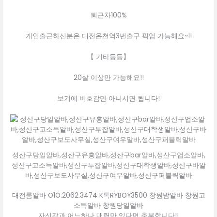
퇴근차100%
개인출근하신분은 대전온천역3번출구 픽업 가능해요~!!
【 기타등등】
20살 이상만 가능해요!!
보기에 비호감만 아니시면 됩니다!
성산구당일알바,성산구유흥알바,성산구bar알바,성산구업소알바,
성산구고소득알바,성산구투잡알바,성산구대학생알바,성산구바알
바,성산구보도사무실,성산구여우알바,성산구퍼블릭알바
대전룸알바 O1O.2062.3474 K톡RYBOY3500 창원밤알바 창원고
소득알바 창원당일알바
자신감과 어느하나 매력만 있다면 충분합니다!!