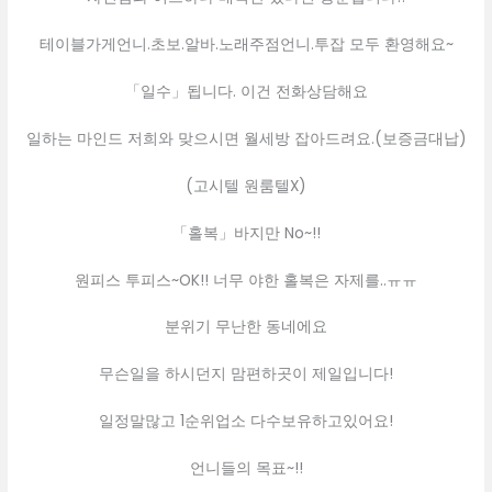
테이블가게언니.초보.알바.노래주점언니.투잡 모두 환영해요~
「일수」됩니다. 이건 전화상담해요
일하는 마인드 저희와 맞으시면 월세방 잡아드려요.(보증금대납)
(고시텔 원룸텔X)
「홀복」바지만 No~!!
원피스 투피스~OK!! 너무 야한 홀복은 자제를..ㅠㅠ
분위기 무난한 동네에요
무슨일을 하시던지 맘편하곳이 제일입니다!
일정말많고 1순위업소 다수보유하고있어요!
언니들의 목표~!!