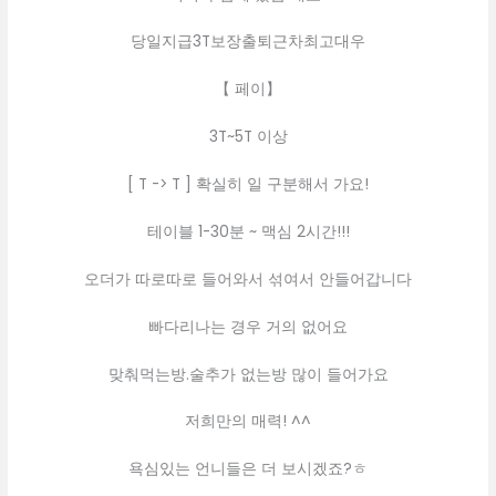
당일지급3T보장출퇴근차최고대우
【 페이】
3T~5T 이상
[ T -> T ] 확실히 일 구분해서 가요!
테이블 1-30분 ~ 맥심 2시간!!!
오더가 따로따로 들어와서 섞여서 안들어갑니다
빠다리나는 경우 거의 없어요
맞춰먹는방.술추가 없는방 많이 들어가요
저희만의 매력! ^^
욕심있는 언니들은 더 보시겠죠?ㅎ