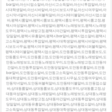
bar알바,아산시업소알바,아산시고소득알바,아산시투잡알바,아산
시대학생알바,아산시바알바,아산시보도사무실,아산시여우알바,아
산시악녀알바,아산시퍼블릭알바,아산시테이블알바,아산시업소알
바,평택시룸알바,평택시룸보도,평택시룸도우미,평택시룸고정,평
택시여성알바,평택시노래방알바,평택시노래방보도,평택시노래방
도우미,평택시노래방고정,평택시야간알바,평택시투잡알바,평택시
당일알바,평택시유흥알바,평택시bar알바,평택시업소알바,평택시
고소득알바,평택시투잡알바,평택시대학생알바,평택시바알바,평택
시보도사무실,평택시여우알바,평택시악녀알바,평택시퍼블릭알바,
평택시테이블알바,평택시업소알바,도안동룸알바,도안동룸보도,도
안동룸도우미,도안동룸고정,도안동여성알바,도안동노래방알바,도
안동노래방보도,도안동노래방도우미,도안동노래방고정,도안동야
간알바,도안동투잡알바,도안동당일알바,도안동유흥알바,도안동
bar알바,도안동업소알바,도안동고소득알바,도안동투잡알바,도안
동대학생알바,도안동바알바,도안동보도사무실,도안동여우알바,도
안동악녀알바,도안동퍼블릭알바,도안동테이블알바,도안동업소알
바,상대동룸알바,상대동룸보도,상대동룸도우미,상대동룸고정,상
대동여성알바,상대동노래방알바,상대동노래방보도,상대동노래방
도우미,상대동노래방고정,상대동야간알바,상대동투잡알바,상대동
당일알바,상대동유흥알바,상대동bar알바,상대동업소알바,상대동
고소득알바,상대동투잡알바,상대동대학생알바,상대동바알바,상대