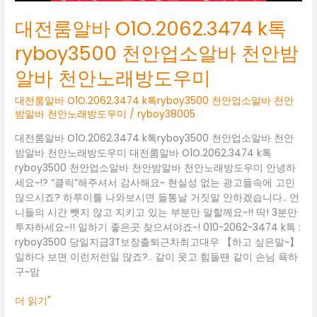
바
천
대전룸알바 O1O.2062.3474 k톡
안
밤
ryboy3500 천안업소알바 천안밤
알
알바 천안노래방도우미
바
천
대전룸알바 O1O.2062.3474 k톡ryboy3500 천안업소알바 천안
안
밤알바 천안노래방도우미
/
ryboy38005
노
래
대전룸알바 O1O.2062.3474 k톡ryboy3500 천안업소알바 천안
방
밤알바 천안노래방도우미 대전룸알바 O1O.2062.3474 k톡
도
ryboy3500 천안업소알바 천안밤알바 천안노래방도우미 안녕하
우
세요~!? “클릭”해주셔서 감사해요~ 현실성 없는 광고들속에 고민
미
많으시죠? 하루이틀 나와보시면 들통날 거짓말 안하겠습니다.. 언
니들의 시간 뺏지 않고 지키고 있는 부분만 말할께요~!! 딱! 3분만
투자하세요~!! 일하기 좋은곳 찾으셔야죠~! 010-2062-3474 k톡 :
ryboy3500 당일지급3T보장출퇴근차최고대우 【하고 싶은말~】
일하다 보면 이런저런일 많죠?.. 같이 웃고 힘들땐 같이 손님 욕하
구~맘
더 읽기"