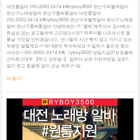
바
대전룸알바 O1O.2062.3474 k톡ryboy3500 완산구퍼블릭알바
완
완산구노래방알바 완산구룸싸롱알바 대전룸알바
산
O1O.2062.3474 k톡ryboy3500 완산구퍼블릭알바 완산구노래방
구
알바 완산구룸싸롱알바 안녕하세요~!? “클릭”해주셔서 감사해요~
룸
현실성 없는 광고들속에 고민많으시죠? 하루이틀 나와보시면 들
싸
통날 거짓말 안하겠습니다.. 언니들의 시간 뺏지 않고 지키고 있는
롱
부분만 말할께요~!! 딱! 3분만 투자하세요~!! 일하기 좋은곳 찾으
알
셔야죠~! 010-2062-3474 k톡 : ryboy3500 당일지급3T보장출퇴
바
근차최고대우 【하고 싶은말~】 일하다 보면 이런저런일 많죠?..
같이 웃고 힘들땐 같이 손님 욕하구~맘
더 읽기"
대
전
룸
알
바
O1O.2062.3474