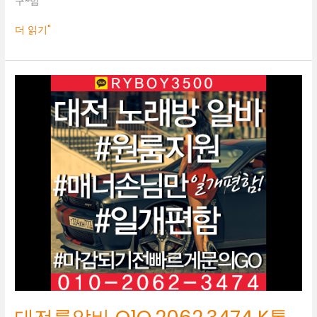
구~맘
더 읽기"
대
전
룸
알
바
O1O.2062.3474
K
톡
RYBOY3500
전
주
보
도
사
무
실