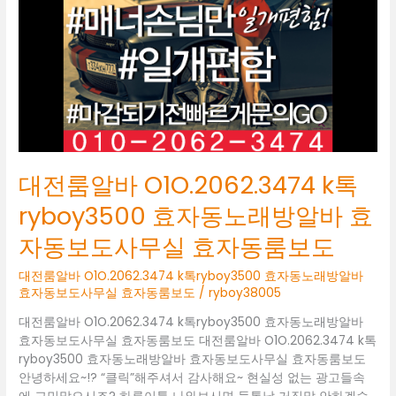
k
톡
ryboy3500
효
자
동
노
래
방
알
대전룸알바 O1O.2062.3474 k톡
바
효
ryboy3500 효자동노래방알바 효
자
자동보도사무실 효자동룸보도
동
보
대전룸알바 O1O.2062.3474 k톡ryboy3500 효자동노래방알바
도
효자동보도사무실 효자동룸보도
/
ryboy38005
사
무
대전룸알바 O1O.2062.3474 k톡ryboy3500 효자동노래방알바
실
효자동보도사무실 효자동룸보도 대전룸알바 O1O.2062.3474 k톡
효
ryboy3500 효자동노래방알바 효자동보도사무실 효자동룸보도
자
안녕하세요~!? “클릭”해주셔서 감사해요~ 현실성 없는 광고들속
동