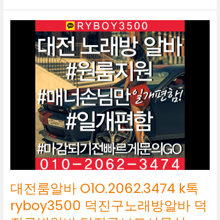
대
전
룸
알
바
O1O.2062.3474
k
톡
ryboy3500
덕
진
구
노
래
방
알
대전룸알바 O1O.2062.3474 k톡
바
덕
ryboy3500 덕진구노래방알바 덕
진