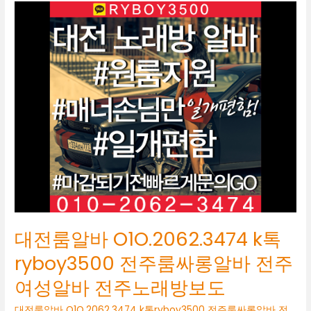
대
전
룸
알
바
O1O.2062.3474
k
톡
ryboy3500
전
주
룸
싸
롱
알
바
대전룸알바 O1O.2062.3474 k톡
전
주
ryboy3500 전주룸싸롱알바 전주
여
여성알바 전주노래방보도
성
알
대전룸알바 O1O.2062.3474 k톡ryboy3500 전주룸싸롱알바 전