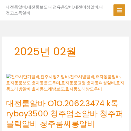
콘
대전룸알바,대전룸보도,대전유흥알바,대전여성알바,대
텐
전고소득알바
츠
로
건
너
뛰
기
2025년 02월
대
전
룸
알
대전룸알바 O1O.2062.3474 k톡
바
O1O.2062.3474
ryboy3500 청주업소알바 청주퍼
k
톡
블릭알바 청주룸싸롱알바
ryboy3500