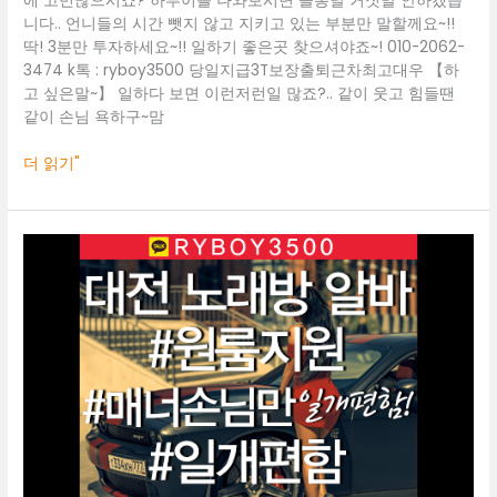
에 고민많으시죠? 하루이틀 나와보시면 들통날 거짓말 안하겠습
룸
니다.. 언니들의 시간 뺏지 않고 지키고 있는 부분만 말할께요~!!
보
딱! 3분만 투자하세요~!! 일하기 좋은곳 찾으셔야죠~! 010-2062-
도
3474 k톡 : ryboy3500 당일지급3T보장출퇴근차최고대우 【하
고 싶은말~】 일하다 보면 이런저런일 많죠?.. 같이 웃고 힘들땐
같이 손님 욕하구~맘
더 읽기"
대
전
룸
알
바
O1O.2062.3474
k
톡
ryboy3500
전
주