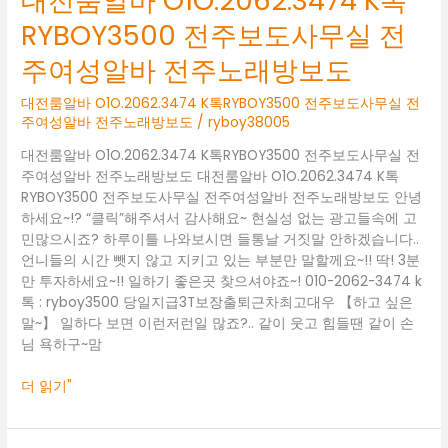
대전룸알바 O1O.2062.3474 K톡
전
주
RYBOY3500 전주보도사무실 전
여
주여성알바 전주노래방보도
성
알
대전룸알바 O1O.2062.3474 K톡RYBOY3500 전주보도사무실 전
바
주여성알바 전주노래방보도
/
ryboy38005
전
주
대전룸알바 O1O.2062.3474 K톡RYBOY3500 전주보도사무실 전
노
주여성알바 전주노래방보도 대전룸알바 O1O.2062.3474 K톡
래
RYBOY3500 전주보도사무실 전주여성알바 전주노래방보도 안녕
방
하세요~!? “클릭”해주셔서 감사해요~ 현실성 없는 광고들속에 고
보
민많으시죠? 하루이틀 나와보시면 들통날 거짓말 안하겠습니다..
도
언니들의 시간 뺏지 않고 지키고 있는 부분만 말할께요~!! 딱! 3분
만 투자하세요~!! 일하기 좋은곳 찾으셔야죠~! 010-2062-3474 k
톡 : ryboy3500 당일지급3T보장출퇴근차최고대우 【하고 싶은
말~】 일하다 보면 이런저런일 많죠?.. 같이 웃고 힘들땐 같이 손
님 욕하구~맘
더 읽기"