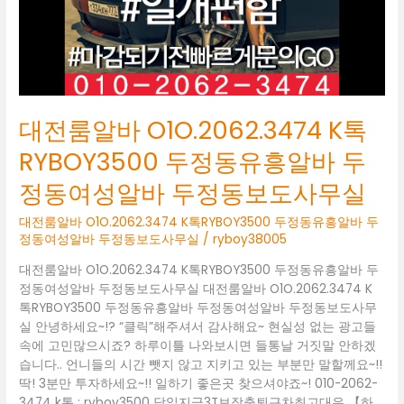
두
정
동
유
흥
알
바
대전룸알바 O1O.2062.3474 K톡
두
정
RYBOY3500 두정동유흥알바 두
동
정동여성알바 두정동보도사무실
여
성
대전룸알바 O1O.2062.3474 K톡RYBOY3500 두정동유흥알바 두
알
정동여성알바 두정동보도사무실
/
ryboy38005
바
두
대전룸알바 O1O.2062.3474 K톡RYBOY3500 두정동유흥알바 두
정
정동여성알바 두정동보도사무실 대전룸알바 O1O.2062.3474 K
동
톡RYBOY3500 두정동유흥알바 두정동여성알바 두정동보도사무
보
실 안녕하세요~!? “클릭”해주셔서 감사해요~ 현실성 없는 광고들
도
속에 고민많으시죠? 하루이틀 나와보시면 들통날 거짓말 안하겠
사
습니다.. 언니들의 시간 뺏지 않고 지키고 있는 부분만 말할께요~!!
무
딱! 3분만 투자하세요~!! 일하기 좋은곳 찾으셔야죠~! 010-2062-
실
3474 k톡 : ryboy3500 당일지급3T보장출퇴근차최고대우 【하