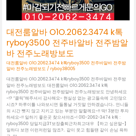
바
알
바
전
주
대전룸알바 O1O.2062.3474 k톡
밤
알
ryboy3500 전주바알바 전주밤알
바
바 전주노래방보도
전
주
대전룸알바 O1O.2062.3474 k톡ryboy3500 전주바알바 전주밤
노
알바 전주노래방보도
/
ryboy38005
래
방
대전룸알바 O1O.2062.3474 k톡ryboy3500 전주바알바 전주밤
보
알바 전주노래방보도 대전룸알바 O1O.2062.3474 k톡
도
ryboy3500 전주바알바 전주밤알바 전주노래방보도 안녕하세요
~!? “클릭”해주셔서 감사해요~ 현실성 없는 광고들속에 고민많으
시죠? 하루이틀 나와보시면 들통날 거짓말 안하겠습니다.. 언니들
의 시간 뺏지 않고 지키고 있는 부분만 말할께요~!! 딱! 3분만 투자
하세요~!! 일하기 좋은곳 찾으셔야죠~! 010-2062-3474 k톡 :
ryboy3500 당일지급3T보장출퇴근차최고대우 【하고 싶은말~】
일하다 보면 이런저런일 많죠?.. 같이 웃고 힘들땐 같이 손님 욕하