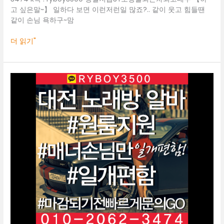
고 싶은말~】 일하다 보면 이런저런일 많죠?.. 같이 웃고 힘들땐
같이 손님 욕하구~맘
더 읽기"
대
전
룸
알
바
O1O.2062.3474
k
톡
ryboy3500
천
안
업
소
알