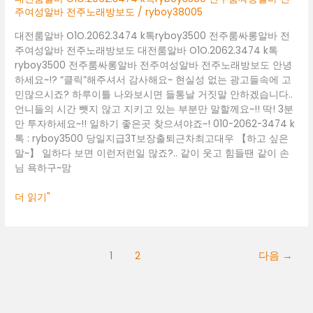
바
주여성알바 전주노래방보도
/
ryboy38005
전
주
대전룸알바 O1O.2062.3474 k톡ryboy3500 전주룸싸롱알바 전
노
주여성알바 전주노래방보도 대전룸알바 O1O.2062.3474 k톡
래
ryboy3500 전주룸싸롱알바 전주여성알바 전주노래방보도 안녕
방
하세요~!? “클릭”해주셔서 감사해요~ 현실성 없는 광고들속에 고
보
민많으시죠? 하루이틀 나와보시면 들통날 거짓말 안하겠습니다..
도
언니들의 시간 뺏지 않고 지키고 있는 부분만 말할께요~!! 딱! 3분
만 투자하세요~!! 일하기 좋은곳 찾으셔야죠~! 010-2062-3474 k
톡 : ryboy3500 당일지급3T보장출퇴근차최고대우 【하고 싶은
말~】 일하다 보면 이런저런일 많죠?.. 같이 웃고 힘들땐 같이 손
님 욕하구~맘
더 읽기"
1
2
다음
→