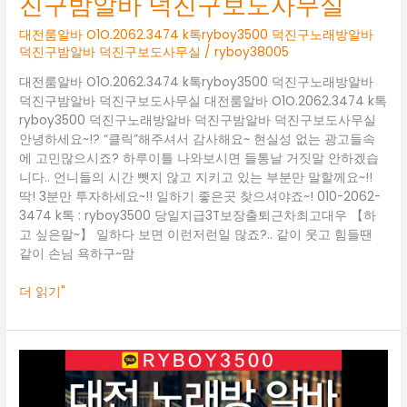
진구밤알바 덕진구보도사무실
구
밤
대전룸알바 O1O.2062.3474 k톡ryboy3500 덕진구노래방알바
알
덕진구밤알바 덕진구보도사무실
/
ryboy38005
바
덕
대전룸알바 O1O.2062.3474 k톡ryboy3500 덕진구노래방알바
진
덕진구밤알바 덕진구보도사무실 대전룸알바 O1O.2062.3474 k톡
구
ryboy3500 덕진구노래방알바 덕진구밤알바 덕진구보도사무실
보
안녕하세요~!? “클릭”해주셔서 감사해요~ 현실성 없는 광고들속
도
에 고민많으시죠? 하루이틀 나와보시면 들통날 거짓말 안하겠습
사
니다.. 언니들의 시간 뺏지 않고 지키고 있는 부분만 말할께요~!!
무
딱! 3분만 투자하세요~!! 일하기 좋은곳 찾으셔야죠~! 010-2062-
실
3474 k톡 : ryboy3500 당일지급3T보장출퇴근차최고대우 【하
고 싶은말~】 일하다 보면 이런저런일 많죠?.. 같이 웃고 힘들땐
같이 손님 욕하구~맘
더 읽기"
대
전
룸