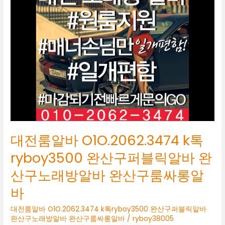
알
바
O1O.2062.3474
k
톡
ryboy3500
완
산
구
퍼
블
릭
알
대전룸알바 O1O.2062.3474 k톡
바
완
ryboy3500 완산구퍼블릭알바 완
산
산구노래방알바 완산구룸싸롱알
구
노
바
래
방
대전룸알바 O1O.2062.3474 k톡ryboy3500 완산구퍼블릭알바
알
완산구노래방알바 완산구룸싸롱알바
/
ryboy38005