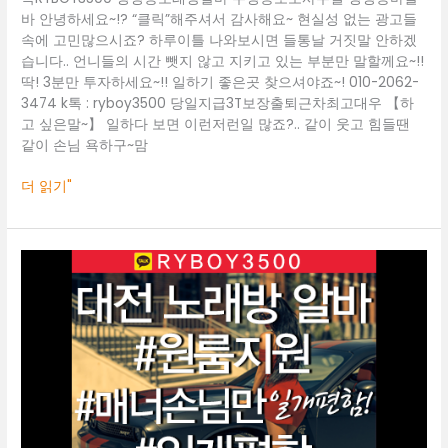
정
바 안녕하세요~!? “클릭”해주셔서 감사해요~ 현실성 없는 광고들
동
속에 고민많으시죠? 하루이틀 나와보시면 들통날 거짓말 안하겠
바
습니다.. 언니들의 시간 뺏지 않고 지키고 있는 부분만 말할께요~!!
알
딱! 3분만 투자하세요~!! 일하기 좋은곳 찾으셔야죠~! 010-2062-
바
3474 k톡 : ryboy3500 당일지급3T보장출퇴근차최고대우 【하
고 싶은말~】 일하다 보면 이런저런일 많죠?.. 같이 웃고 힘들땐
같이 손님 욕하구~맘
더 읽기"
대
전
룸
알
바
O1O.2062.3474
K
톡
RYBOY3500