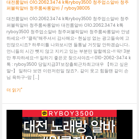
청
대전룸알바 O1O.2062.3474 k톡ryboy3500 청주업소알바 청주
주
퍼블릭알바 청주룸싸롱알바
/
ryboy38005
업
대전룸알바 O1O.2062.3474 k톡ryboy3500 청주업소알바 청주
소
퍼블릭알바 청주룸싸롱알바 대전룸알바 O1O.2062.3474 k톡
알
ryboy3500 청주업소알바 청주퍼블릭알바 청주룸싸롱알바 안녕
바
하세요~!? “클릭”해주셔서 감사해요~ 현실성 없는 광고들속에 고
청
민많으시죠? 하루이틀 나와보시면 들통날 거짓말 안하겠습니다..
주
언니들의 시간 뺏지 않고 지키고 있는 부분만 말할께요~!! 딱! 3분
퍼
만 투자하세요~!! 일하기 좋은곳 찾으셔야죠~! 010-2062-3474 k
블
톡 : ryboy3500 당일지급3T보장출퇴근차최고대우 【하고 싶은
릭
말~】 일하다 보면 이런저런일 많죠?.. 같이 웃고 힘들땐 같이 손
알
님 욕하구~맘 […]
바
청
더 읽기"
주
룸
싸
롱
대
알
전
바
룸
알
바