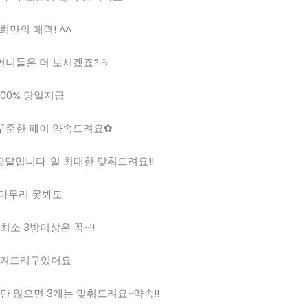
희만의 매력! ^^
언니들은 더 보시겠죠?ㅎ
100% 당일지급
꾸준한 페이 약속드려요✿
말입니다..일 최대한 맞춰드려요!!
아무리 못봐도
최소 3방이상은 꼭~!!
겨드리구있어요
만 않으면 3개는 맞춰드려요~약속!!