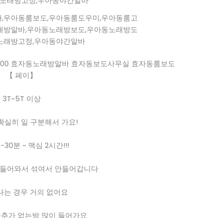
,우아동룸보도,우아동룸도우미,우아동룸고
래방알바,우아동노래방보도,우아동노래방도
노래방고정,우아동야간알바
boy3500 효자동노래방알바 효자동보도사무실 효자동룸보도
【 페이】
3T~5T 이상
T ] 확실히 일 구분해서 가요!
-30분 ~ 맥심 2시간!!!
 들어와서 섞여서 안들어갑니다
는 경우 거의 없어요
추가 없는방 많이 들어가요