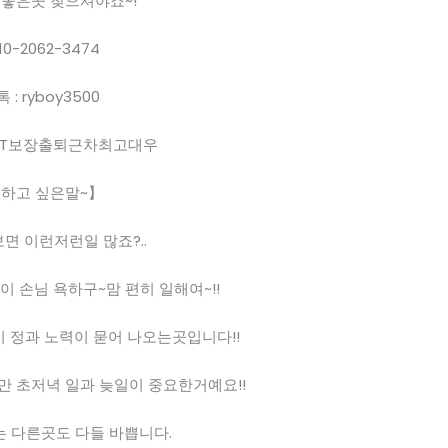
 좋은곳 찾으셔야죠~!
10-2062-3474
톡 : ryboy3500
3T보장출퇴근차최고대우
하고 싶은말~】
면 이런저런일 많죠?..
이 손님 욕하구~맘 편히 일해여~!!
 정과 노력이 묻어 나오는곳입니다!!
만 초저녁 일과 늦일이 중요한거예요!!
 다른곳도 다들 바쁩니다.