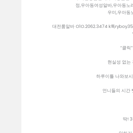
정,우아동여성알바,우아동노
우미,우아동
대전룸알바 O1O.2062.3474 k톡ry
“클릭
현실성 없는
하루이틀 나와보시
언니들의 시간 
딱! 