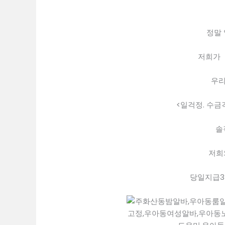
정말
저희가 「
우리
<일걱정. 수금
솔
저희
당일지급