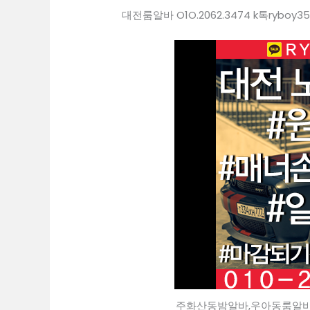
대전룸알바 O1O.2062.3474 k톡ryboy3
주화산동밤알바,우아동룸알바