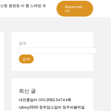
성 둔산동 봉명동 바 룸 노래방 유
Reservati
on
검색
검색
최신 글
대전룸알바 O1O.2062.3474 k톡
ryboy3500 청주업소알바 청주퍼블릭알