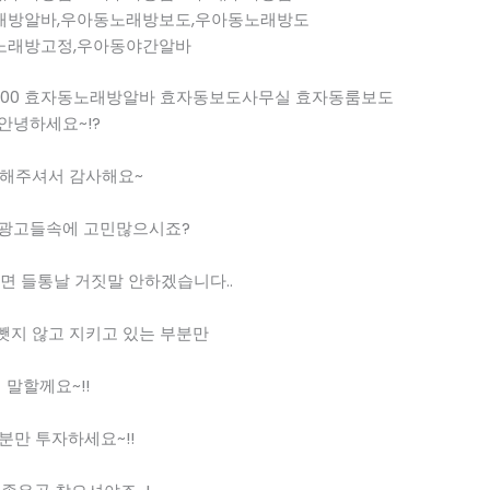
래방알바,우아동노래방보도,우아동노래방도
노래방고정,우아동야간알바
boy3500 효자동노래방알바 효자동보도사무실 효자동룸보도
안녕하세요~!?
”해주셔서 감사해요~
 광고들속에 고민많으시죠?
면 들통날 거짓말 안하겠습니다..
뺏지 않고 지키고 있는 부분만
말할께요~!!
3분만 투자하세요~!!