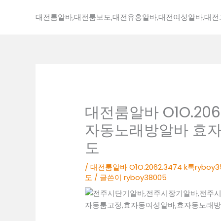
콘
텐
대전룸알바,대전룸보도,대전유흥알바,대전여성알바,대
츠
로
건
너
뛰
기
대전룸알바 O1O.2062
자동노래방알바 효
도
/
대전룸알바 O1O.2062.3474 k톡r
도
/ 글쓴이
ryboy38005