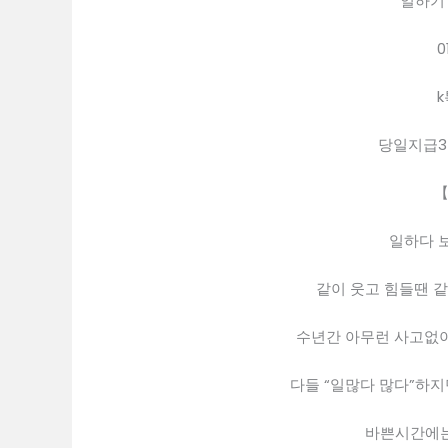
일하기
0
k
당일지급
【
일하다 보
같이 웃고 힘들땐 같
수년간 아무런 사고없이
다들 “일많다 많다”하지
바쁜시간에는