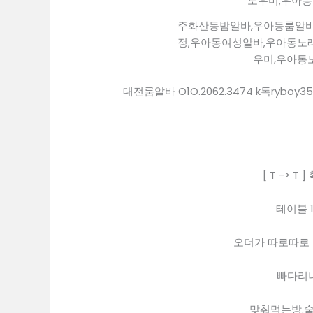
주화산동밤알바,우아동룸알바
정,우아동여성알바,우아동노
우미,우아동
대전룸알바 O1O.2062.3474 k톡ry
[ T -> 
테이블 1
오더가 따로따로
빠다리나
맞춰먹는방.술