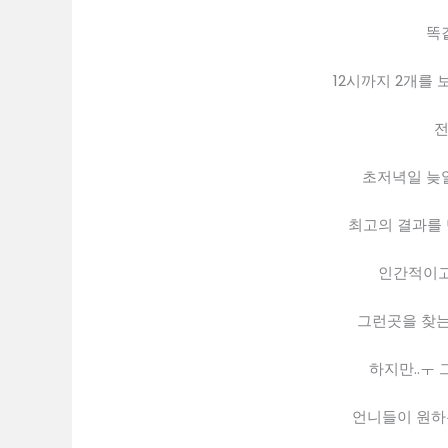
똑
12시까지 2개를 
전
초저녁일 늦일
최고의 결과를
인간적이고
그런곳을 찾는
하지만..ㅜ
언니들이 원하는