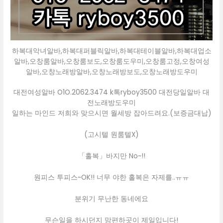
하복대악녀알바,하복대퍼블릭알바,하복대테이블알바,하복대업소
알바,오창룸알바,오창룸보도,오창룸도우미,오창룸고정,오창여성
알바,오창노래방알바,오창노래방보도,오창노래방도우미
대전여성알바 O1O.2062.3474 k톡ryboy3500 대전당일알바 대
전노래방도우미
일하는 마인드 저희와 맞으시면 월세방 잡아드려요.(보증금대납)
(고시텔 원룸텔X)
「홀복」바지만 No~!!
원피스 투피스~OK!! 너무 야한 홀복은 자제를..ㅠㅠ
분위기 무난한 동네에요
무슨일을 하시던지 맘편하곳이 제일입니다!