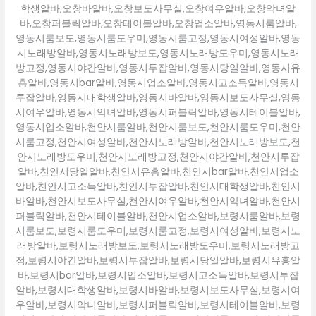
학생알바,오창바알바,오창보도사무실,오창여우알바,오창악녀알
바,오창퍼블릭알바,오창테이블알바,오창업소알바,영동시룸알바,
영동시룸보도,영동시룸도우미,영동시룸고정,영동시여성알바,영동
시노래방알바,영동시노래방보도,영동시노래방도우미,영동시노래
방고정,영동시야간알바,영동시투잡알바,영동시당일알바,영동시유
흥알바,영동시bar알바,영동시업소알바,영동시고소득알바,영동시
투잡알바,영동시대학생알바,영동시바알바,영동시보도사무실,영동
시여우알바,영동시악녀알바,영동시퍼블릭알바,영동시테이블알바,
영동시업소알바,천안시룸알바,천안시룸보도,천안시룸도우미,천안
시룸고정,천안시여성알바,천안시노래방알바,천안시노래방보도,천
안시노래방도우미,천안시노래방고정,천안시야간알바,천안시투잡
알바,천안시당일알바,천안시유흥알바,천안시bar알바,천안시업소
알바,천안시고소득알바,천안시투잡알바,천안시대학생알바,천안시
바알바,천안시보도사무실,천안시여우알바,천안시악녀알바,천안시
퍼블릭알바,천안시테이블알바,천안시업소알바,보령시룸알바,보령
시룸보도,보령시룸도우미,보령시룸고정,보령시여성알바,보령시노
래방알바,보령시노래방보도,보령시노래방도우미,보령시노래방고
정,보령시야간알바,보령시투잡알바,보령시당일알바,보령시유흥알
바,보령시bar알바,보령시업소알바,보령시고소득알바,보령시투잡
알바,보령시대학생알바,보령시바알바,보령시보도사무실,보령시여
우알바,보령시악녀알바,보령시퍼블릭알바,보령시테이블알바,보령