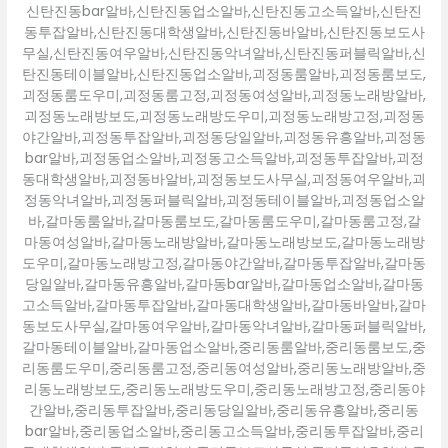
신탄진동bar알바,신탄진동업소알바,신탄진동고소득알바,신탄진
동투잡알바,신탄진동대학생알바,신탄진동바알바,신탄진동보도사
무실,신탄진동여우알바,신탄진동악녀알바,신탄진동퍼블릭알바,신
탄진동테이블알바,신탄진동업소알바,괴정동룸알바,괴정동룸보도,
괴정동룸도우미,괴정동룸고정,괴정동여성알바,괴정동노래방알바,
괴정동노래방보도,괴정동노래방도우미,괴정동노래방고정,괴정동
야간알바,괴정동투잡알바,괴정동당일알바,괴정동유흥알바,괴정동
bar알바,괴정동업소알바,괴정동고소득알바,괴정동투잡알바,괴정
동대학생알바,괴정동바알바,괴정동보도사무실,괴정동여우알바,괴
정동악녀알바,괴정동퍼블릭알바,괴정동테이블알바,괴정동업소알
바,갈마동룸알바,갈마동룸보도,갈마동룸도우미,갈마동룸고정,갈
마동여성알바,갈마동노래방알바,갈마동노래방보도,갈마동노래방
도우미,갈마동노래방고정,갈마동야간알바,갈마동투잡알바,갈마동
당일알바,갈마동유흥알바,갈마동bar알바,갈마동업소알바,갈마동
고소득알바,갈마동투잡알바,갈마동대학생알바,갈마동바알바,갈마
동보도사무실,갈마동여우알바,갈마동악녀알바,갈마동퍼블릭알바,
갈마동테이블알바,갈마동업소알바,중리동룸알바,중리동룸보도,중
리동룸도우미,중리동룸고정,중리동여성알바,중리동노래방알바,중
리동노래방보도,중리동노래방도우미,중리동노래방고정,중리동야
간알바,중리동투잡알바,중리동당일알바,중리동유흥알바,중리동
bar알바,중리동업소알바,중리동고소득알바,중리동투잡알바,중리