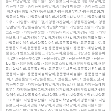
동대학생알바,중리동바알바,중리동보도사무실,중리동여우알바,중
리동악녀알바,중리동퍼블릭알바,중리동테이블알바,중리동업소알
바,가양동룸알바,가양동룸보도,가양동룸도우미,가양동룸고정,가
양동여성알바,가양동노래방알바,가양동노래방보도,가양동노래방
도우미,가양동노래방고정,가양동야간알바,가양동투잡알바,가양동
당일알바,가양동유흥알바,가양동bar알바,가양동업소알바,가양동
고소득알바,가양동투잡알바,가양동대학생알바,가양동바알바,가양
동보도사무실,가양동여우알바,가양동악녀알바,가양동퍼블릭알바,
가양동테이블알바,가양동업소알바,용문동룸알바,용문동룸보도,용
문동룸도우미,용문동룸고정,용문동여성알바,용문동노래방알바,용
문동노래방보도,용문동노래방도우미,용문동노래방고정,용문동야
간알바,용문동투잡알바,용문동당일알바,용문동유흥알바,용문동
bar알바,용문동업소알바,용문동고소득알바,용문동투잡알바,용문
동대학생알바,용문동바알바,용문동보도사무실,용문동여우알바,용
문동악녀알바,용문동퍼블릭알바,용문동테이블알바,용문동업소알
바,자양동룸알바,자양동룸보도,자양동룸도우미,자양동룸고정,자
양동여성알바,자양동노래방알바,자양동노래방보도,자양동노래방
도우미,자양동노래방고정,자양동야간알바,자양동투잡알바,자양동
당일알바,자양동유흥알바,자양동bar알바,자양동업소알바,자양동
고소득알바,자양동투잡알바,자양동대학생알바,자양동바알바,자양
동보도사무실,자양동여우알바,자양동악녀알바,자양동퍼블릭알바,
자양동테이블알바,자양동업소알바,용전동룸알바,용전동룸보도,용