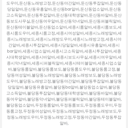
도우미,둔산동노래방고정,둔산동야간알바,둔산동투잡알바,둔산동
당일알바,둔산동유흥알바,둔산동bar알바,둔산동업소알바,둔산동
고소득알바,둔산동투잡알바,둔산동대학생알바,둔산동바알바,둔산
동보도사무실,둔산동여우알바,둔산동악녀알바,둔산동퍼블릭알바,
둔산동테이블알바,둔산동업소알바,세종시룸알바,세종시룸보도,세
종시룸도우미,세종시룸고정,세종시여성알바,세종시노래방알바,세
종시노래방보도,세종시노래방도우미,세종시노래방고정,세종시야
간알바,세종시투잡알바,세종시당일알바,세종시유흥알바,세종시
bar알바,세종시업소알바,세종시고소득알바,세종시투잡알바,세종
시대학생알바,세종시바알바,세종시보도사무실,세종시여우알바,세
종시악녀알바,세종시퍼블릭알바,세종시테이블알바,세종시업소알
바,불당동룸알바,불당동룸보도,불당동룸도우미,불당동룸고정,불
당동여성알바,불당동노래방알바,불당동노래방보도,불당동노래방
도우미,불당동노래방고정,불당동야간알바,불당동투잡알바,불당동
당일알바,불당동유흥알바,불당동ba알바,불당동업소알바,불당동
고소득알바,불당동투잡알바,불당동대학생알바,불당동바알바,불당
동여우알바,불당동악녀알바,불당동퍼블릭알바,불당동테이블알바,
불당동업소알바,두정동룸알바,두정동룸보도,두정동룸도우미,두정
동룸고정,두정동여성알바,두정동노래방알바,두정동노래방보도,두
정동노래방도우미,두정동노래방고정,두정동야간알바,두정동투잡
알바,