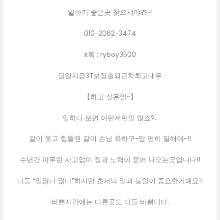
일하기 좋은곳 찾으셔야죠~!
010-2062-3474
k톡 : ryboy3500
당일지급3T보장출퇴근차최고대우
【하고 싶은말~】
일하다 보면 이런저런일 많죠?..
같이 웃고 힘들땐 같이 손님 욕하구~맘 편히 일해여~!!
수년간 아무런 사고없이 정과 노력이 묻어 나오는곳입니다!!
다들 “일많다 많다”하지만 초저녁 일과 늦일이 중요한거예요!!
바쁜시간에는 다른곳도 다들 바쁩니다.