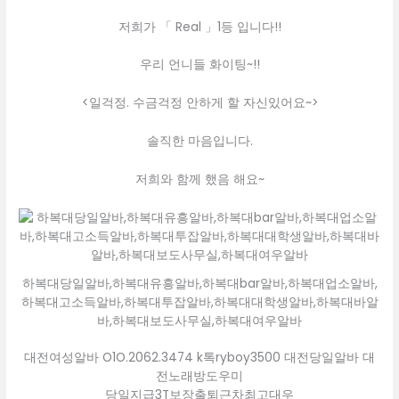
저희가 「 Real 」1등 입니다!!
우리 언니들 화이팅~!!
<일걱정. 수금걱정 안하게 할 자신있어요~>
솔직한 마음입니다.
저희와 함께 했음 해요~
하복대당일알바,하복대유흥알바,하복대bar알바,하복대업소알바,
하복대고소득알바,하복대투잡알바,하복대대학생알바,하복대바알
바,하복대보도사무실,하복대여우알바
대전여성알바 O1O.2062.3474 k톡ryboy3500 대전당일알바 대
전노래방도우미
당일지급3T보장출퇴근차최고대우