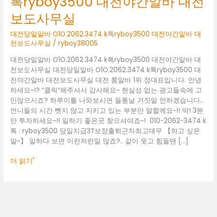
톡ryboy3500 대전야간알바 대전
O1O.2062.3474
k
보도사무실
톡
ryboy3500
대전당일알바 O1O.2062.3474 k톡ryboy3500 대전야간알바 대
대
전보도사무실
/
ryboy38005
전
대전당일알바 O1O.2062.3474 k톡ryboy3500 대전야간알바 대
야
전보도사무실 대전당일알바 O1O.2062.3474 k톡ryboy3500 대
간
전야간알바 대전보도사무실 대전 룸알바 1위 정대표입니다. 안녕
알
하세요~!? “클릭”해주셔서 감사해요~ 현실성 없는 광고들속에 고
바
민많으시죠? 하루이틀 나와보시면 들통날 거짓말 안하겠습니다..
대
언니들의 시간 뺏지 않고 지키고 있는 부분만 말할께요~!! 딱! 3분
전
만 투자하세요~!! 일하기 좋은곳 찾으셔야죠~! 010-2062-3474 k
보
톡 : ryboy3500 당일지급3T보장출퇴근차최고대우 【하고 싶은
도
말~】 일하다 보면 이런저런일 많죠?.. 같이 웃고 힘들땐 […]
사
무
더 읽기"
실