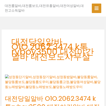
콘
대전룸알바,대전룸보도,대전유흥알바,대전여성알바,대
텐
전고소득알바
츠
로
건
너
뛰
기
대전당일알바
O1O.2062.3474 k톡
ryboy3500 대전야간
알바 대전보도사무실
대
전
당
일
대전당일알바 O1O.2062.3474 k
알
바