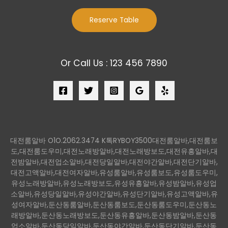
Reserve Table
Or Call Us : 123 456 7890
대전룸알바 O1O.2062.3474 K톡RYBOY3500대전룸알바,대전룸보
도,대전룸도우미,대전노래방알바,대전노래방보도,대전유흥알바,대
전밤알바,대전업소알바,대전당일알바,대전야간알바,대전단기알바,
대전고액알바,대전여자알바,유성룸알바,유성룸보도,유성룸도우미,
유성노래방알바,유성노래방보도,유성유흥알바,유성밤알바,유성업
소알바,유성당일알바,유성야간알바,유성단기알바,유성고액알바,유
성여자알바,둔산동룸알바,둔산동룸보도,둔산동룸도우미,둔산동노
래방알바,둔산동노래방보도,둔산동유흥알바,둔산동밤알바,둔산동
업소알바,둔산동당일알바,둔산동야간알바,둔산동단기알바,둔산동