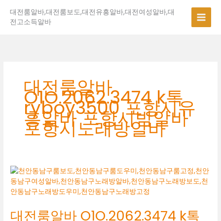
콘
대전룸알바,대전룸보도,대전유흥알바,대전여성알바,대
텐
전고소득알바
츠
로
건
너
뛰
기
대전룸알바
O1O.2062.3474 k톡
ryboy3500 포항시유
흥알바 포항시밤알바
포항시노래방알바
대
전
룸
알
대전룸알바 O1O.2062.3474 k톡
바