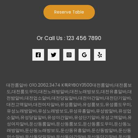
Reserve Table
Or Call Us : 123 456 7890
대전룸알바 O1O.2062.3474 K톡RYBOY3500대전룸알바,대전룸보
도,대전룸도우미,대전노래방알바,대전노래방보도,대전유흥알바,대
전밤알바,대전업소알바,대전당일알바,대전야간알바,대전단기알바,
대전고액알바,대전여자알바,유성룸알바,유성룸보도,유성룸도우미,
유성노래방알바,유성노래방보도,유성유흥알바,유성밤알바,유성업
소알바,유성당일알바,유성야간알바,유성단기알바,유성고액알바,유
성여자알바,둔산동룸알바,둔산동룸보도,둔산동룸도우미,둔산동노
래방알바,둔산동노래방보도,둔산동유흥알바,둔산동밤알바,둔산동
업소알바,둔산동당일알바,둔산동야간알바,둔산동단기알바,둔산동