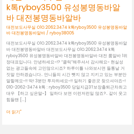
무
k톡ryboy3500 유성봉명동바알
실
O1O.2062.3474
바 대전봉명동바알바
k
톡
대전보도사무실 O1O.2062.3474 k톡ryboy3500 유성봉명동바알
ryboy3500
바 대전봉명동바알바
/
ryboy38005
유
대전보도사무실 O1O.2062.3474 k톡ryboy3500 유성봉명동바알
성
바 대전봉명동바알바 대전보도사무실 O1O.2062.3474 k톡
봉
ryboy3500 유성봉명동바알바 대전봉명동바알바 대전 룸알바 1위
명
정대표입니다. 안녕하세요~!? “클릭”해주셔서 감사해요~ 현실성
동
없는 광고들속에 고민많으시죠? 하루이틀 나와보시면 들통날 거
바
짓말 안하겠습니다.. 언니들의 시간 뺏지 않고 지키고 있는 부분만
알
말할께요~!! 딱! 3분만 투자하세요~!! 일하기 좋은곳 찾으셔야죠~!
바
010-2062-3474 k톡 : ryboy3500 당일지급3T보장출퇴근차최고
대
대우 【하고 싶은말~】 일하다 보면 이런저런일 많죠?.. 같이 웃고
전
힘들땐 […]
봉
명
더 읽기"
동
바
알
바