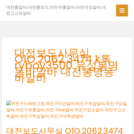
콘
대전룸알바,대전룸보도,대전유흥알바,대전여성알바,대
텐
전고소득알바
츠
로
건
너
뛰
기
대전보도사무실
O1O.2062.3474 k톡
ryboy3500 유성봉명
동바알바 대전봉명동
바알바
대
전
보
도
대전보도사무실 O1O.2062.3474
사