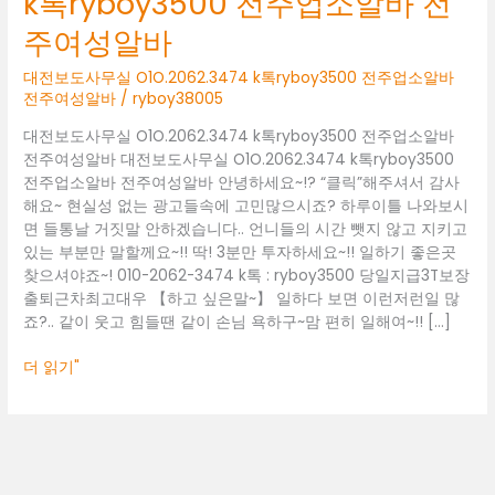
k톡ryboy3500 전주업소알바 전
실
O1O.2062.3474
주여성알바
k
톡
대전보도사무실 O1O.2062.3474 k톡ryboy3500 전주업소알바
ryboy3500
전주여성알바
/
ryboy38005
전
대전보도사무실 O1O.2062.3474 k톡ryboy3500 전주업소알바
주
전주여성알바 대전보도사무실 O1O.2062.3474 k톡ryboy3500
업
전주업소알바 전주여성알바 안녕하세요~!? “클릭”해주셔서 감사
소
해요~ 현실성 없는 광고들속에 고민많으시죠? 하루이틀 나와보시
알
면 들통날 거짓말 안하겠습니다.. 언니들의 시간 뺏지 않고 지키고
바
있는 부분만 말할께요~!! 딱! 3분만 투자하세요~!! 일하기 좋은곳
전
찾으셔야죠~! 010-2062-3474 k톡 : ryboy3500 당일지급3T보장
주
출퇴근차최고대우 【하고 싶은말~】 일하다 보면 이런저런일 많
여
죠?.. 같이 웃고 힘들땐 같이 손님 욕하구~맘 편히 일해여~!! […]
성
알
더 읽기"
바