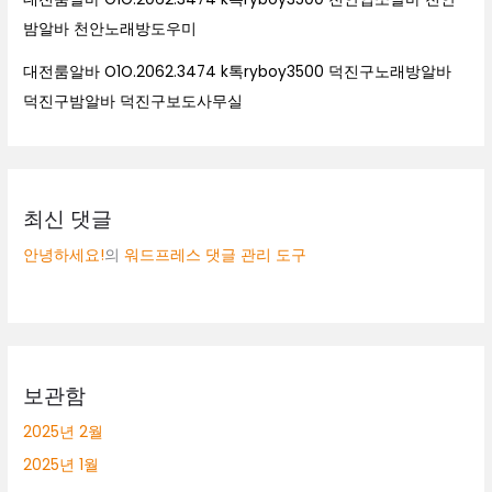
밤알바 천안노래방도우미
대전룸알바 O1O.2062.3474 k톡ryboy3500 덕진구노래방알바
덕진구밤알바 덕진구보도사무실
최신 댓글
안녕하세요!
의
워드프레스 댓글 관리 도구
보관함
2025년 2월
2025년 1월