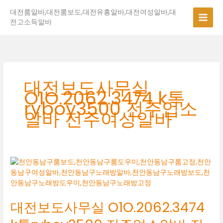
콘
대전룸알바,대전룸보도,대전유흥알바,대전여성알바,대
텐
전고소득알바
츠
로
건
너
뛰
기
대전보도사무실
O1O.2062.3474 k톡
ryboy3500 전주업소
알바 전주여성알바
대
전
보
도
대전보도사무실 O1O.2062.3474
사
무