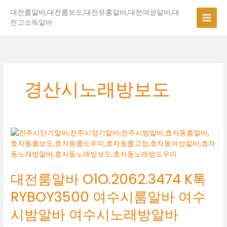
콘
대전룸알바,대전룸보도,대전유흥알바,대전여성알바,대
텐
전고소득알바
츠
로
건
너
뛰
기
경산시노래방보도
대
전
룸
알
대전룸알바 O1O.2062.3474 K톡
바
O1O.2062.3474
RYBOY3500 여수시룸알바 여수
K
톡
시밤알바 여수시노래방알바
RYBOY3500