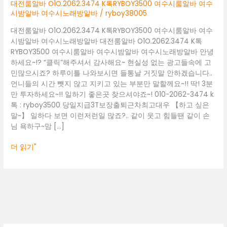
여
대전룸알바 O1O.2062.3474 K톡RYBOY3500 여수시룸알바 여수
수
시밤알바 여수시노래방알바
/
ryboy38005
시
대전룸알바 O1O.2062.3474 K톡RYBOY3500 여수시룸알바 여수
룸
시밤알바 여수시노래방알바 대전룸알바 O1O.2062.3474 K톡
알
RYBOY3500 여수시룸알바 여수시밤알바 여수시노래방알바 안녕
바
하세요~!? “클릭”해주셔서 감사해요~ 현실성 없는 광고들속에 고
여
민많으시죠? 하루이틀 나와보시면 들통날 거짓말 안하겠습니다..
수
언니들의 시간 뺏지 않고 지키고 있는 부분만 말할께요~!! 딱! 3분
시
만 투자하세요~!! 일하기 좋은곳 찾으셔야죠~! 010-2062-3474 k
밤
톡 : ryboy3500 당일지급3T보장출퇴근차최고대우 【하고 싶은
알
말~】 일하다 보면 이런저런일 많죠?.. 같이 웃고 힘들땐 같이 손
바
님 욕하구~맘 […]
여
수
더 읽기"
시
노
래
방
알
바