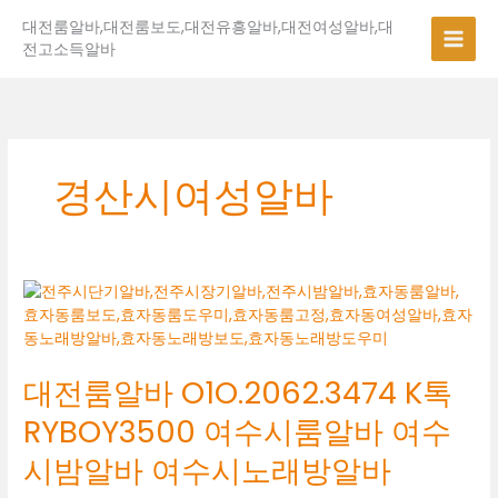
콘
대전룸알바,대전룸보도,대전유흥알바,대전여성알바,대
텐
전고소득알바
츠
로
건
너
뛰
기
경산시여성알바
대
전
룸
알
대전룸알바 O1O.2062.3474 K톡
바
O1O.2062.3474
RYBOY3500 여수시룸알바 여수
K
톡
시밤알바 여수시노래방알바
RYBOY3500