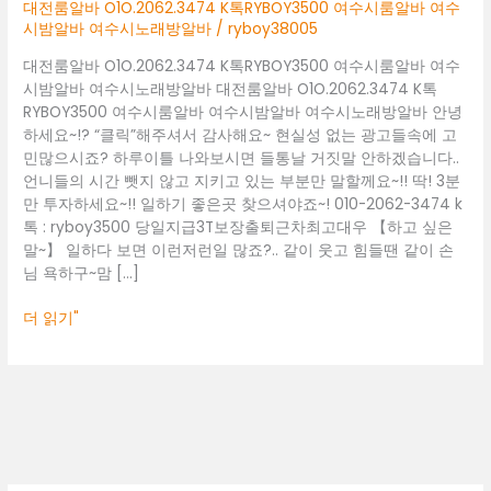
여
대전룸알바 O1O.2062.3474 K톡RYBOY3500 여수시룸알바 여수
수
시밤알바 여수시노래방알바
/
ryboy38005
시
대전룸알바 O1O.2062.3474 K톡RYBOY3500 여수시룸알바 여수
룸
시밤알바 여수시노래방알바 대전룸알바 O1O.2062.3474 K톡
알
RYBOY3500 여수시룸알바 여수시밤알바 여수시노래방알바 안녕
바
하세요~!? “클릭”해주셔서 감사해요~ 현실성 없는 광고들속에 고
여
민많으시죠? 하루이틀 나와보시면 들통날 거짓말 안하겠습니다..
수
언니들의 시간 뺏지 않고 지키고 있는 부분만 말할께요~!! 딱! 3분
시
만 투자하세요~!! 일하기 좋은곳 찾으셔야죠~! 010-2062-3474 k
밤
톡 : ryboy3500 당일지급3T보장출퇴근차최고대우 【하고 싶은
알
말~】 일하다 보면 이런저런일 많죠?.. 같이 웃고 힘들땐 같이 손
바
님 욕하구~맘 […]
여
수
더 읽기"
시
노
래
방
알
바