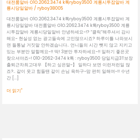
계
대전룸알바 O1O.2062.3474 k톡ryboy3500 계룡시투잡알바 계
룡
룡시당일알바
/
ryboy38005
시
대전룸알바 O1O.2062.3474 k톡ryboy3500 계룡시투잡알바 계
투
룡시당일알바 대전룸알바 O1O.2062.3474 k톡ryboy3500 계룡
잡
시투잡알바 계룡시당일알바 안녕하세요~!? “클릭”해주셔서 감사
알
해요~ 현실성 없는 광고들속에 고민많으시죠? 하루이틀 나와보시
바
면 들통날 거짓말 안하겠습니다.. 언니들의 시간 뺏지 않고 지키고
계
있는 부분만 말할께요~!! 딱! 3분만 투자하세요~!! 일하기 좋은곳
룡
찾으셔야죠~! 010-2062-3474 k톡 : ryboy3500 당일지급3T보장
시
출퇴근차최고대우 【하고 싶은말~】 일하다 보면 이런저런일 많
당
죠?.. 같이 웃고 힘들땐 같이 손님 욕하구~맘 편히 일해여~!! 수년
일
간 […]
알
바
더 읽기"