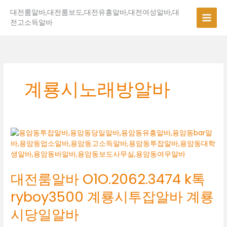
콘
대전룸알바,대전룸보도,대전유흥알바,대전여성알바,대
텐
전고소득알바
츠
로
건
너
뛰
기
계룡시노래방알바
대
전
룸
알
대전룸알바 O1O.2062.3474 k톡
바
O1O.2062.3474
ryboy3500 계룡시투잡알바 계룡
k
톡
시당일알바
ryboy3500