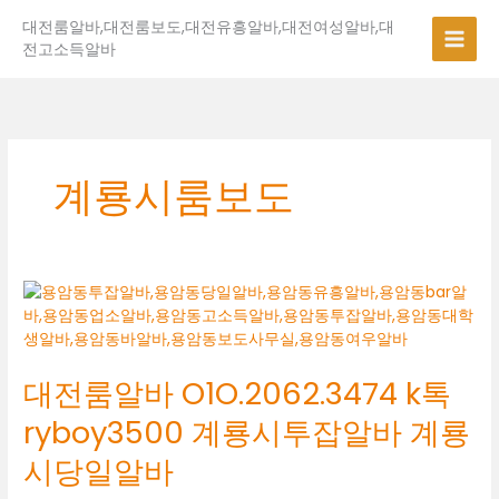
콘
대전룸알바,대전룸보도,대전유흥알바,대전여성알바,대
텐
전고소득알바
츠
로
건
너
뛰
기
계룡시룸보도
대
전
룸
알
대전룸알바 O1O.2062.3474 k톡
바
O1O.2062.3474
ryboy3500 계룡시투잡알바 계룡
k
톡
시당일알바
ryboy3500