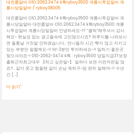
계
대전룸알바 O1O.2062.3474 k톡ryboy3500 계룡시투잡알바 계
룡
룡시당일알바
/
ryboy38005
시
대전룸알바 O1O.2062.3474 k톡ryboy3500 계룡시투잡알바 계
투
룡시당일알바 대전룸알바 O1O.2062.3474 k톡ryboy3500 계룡
잡
시투잡알바 계룡시당일알바 안녕하세요~!? “클릭”해주셔서 감사
알
해요~ 현실성 없는 광고들속에 고민많으시죠? 하루이틀 나와보시
바
면 들통날 거짓말 안하겠습니다.. 언니들의 시간 뺏지 않고 지키고
계
있는 부분만 말할께요~!! 딱! 3분만 투자하세요~!! 일하기 좋은곳
룡
찾으셔야죠~! 010-2062-3474 k톡 : ryboy3500 당일지급3T보장
시
출퇴근차최고대우 【하고 싶은말~】 일하다 보면 이런저런일 많
당
죠?.. 같이 웃고 힘들땐 같이 손님 욕하구~맘 편히 일해여~!! 수년
일
간 […]
알
바
더 읽기"