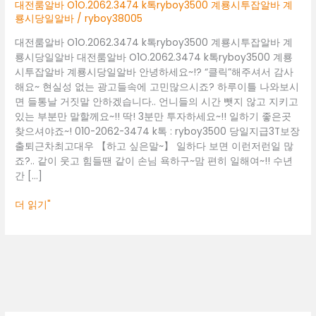
계
대전룸알바 O1O.2062.3474 k톡ryboy3500 계룡시투잡알바 계
룡
룡시당일알바
/
ryboy38005
시
대전룸알바 O1O.2062.3474 k톡ryboy3500 계룡시투잡알바 계
투
룡시당일알바 대전룸알바 O1O.2062.3474 k톡ryboy3500 계룡
잡
시투잡알바 계룡시당일알바 안녕하세요~!? “클릭”해주셔서 감사
알
해요~ 현실성 없는 광고들속에 고민많으시죠? 하루이틀 나와보시
바
면 들통날 거짓말 안하겠습니다.. 언니들의 시간 뺏지 않고 지키고
계
있는 부분만 말할께요~!! 딱! 3분만 투자하세요~!! 일하기 좋은곳
룡
찾으셔야죠~! 010-2062-3474 k톡 : ryboy3500 당일지급3T보장
시
출퇴근차최고대우 【하고 싶은말~】 일하다 보면 이런저런일 많
당
죠?.. 같이 웃고 힘들땐 같이 손님 욕하구~맘 편히 일해여~!! 수년
일
간 […]
알
바
더 읽기"