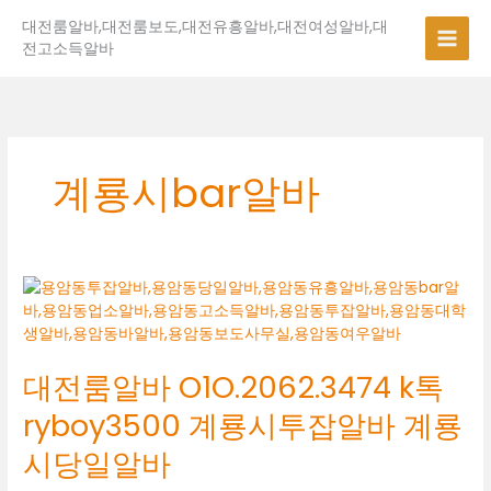
콘
대전룸알바,대전룸보도,대전유흥알바,대전여성알바,대
텐
전고소득알바
츠
로
건
너
뛰
기
계룡시bar알바
대
전
룸
알
대전룸알바 O1O.2062.3474 k톡
바
O1O.2062.3474
ryboy3500 계룡시투잡알바 계룡
k
톡
시당일알바
ryboy3500