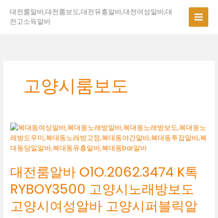
콘
대전룸알바,대전룸보도,대전유흥알바,대전여성알바,대
텐
전고소득알바
츠
로
건
너
뛰
기
고양시룸보도
대
전
룸
알
대전룸알바 O1O.2062.3474 K톡
바
O1O.2062.3474
RYBOY3500 고양시노래방보도
K
톡
고양시여성알바 고양시퍼블릭알
RYBOY3500