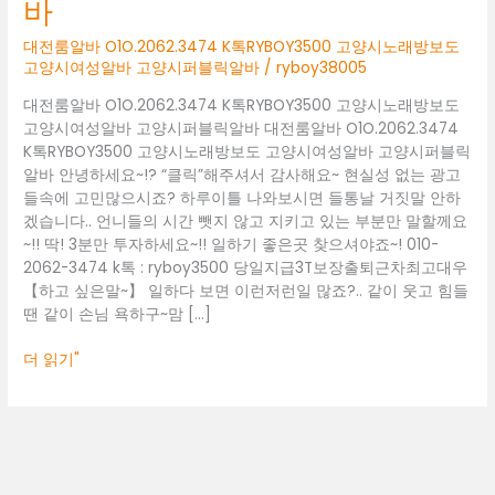
바
고
양
대전룸알바 O1O.2062.3474 K톡RYBOY3500 고양시노래방보도
시
고양시여성알바 고양시퍼블릭알바
/
ryboy38005
노
래
대전룸알바 O1O.2062.3474 K톡RYBOY3500 고양시노래방보도
방
고양시여성알바 고양시퍼블릭알바 대전룸알바 O1O.2062.3474
보
K톡RYBOY3500 고양시노래방보도 고양시여성알바 고양시퍼블릭
도
알바 안녕하세요~!? “클릭”해주셔서 감사해요~ 현실성 없는 광고
고
들속에 고민많으시죠? 하루이틀 나와보시면 들통날 거짓말 안하
양
겠습니다.. 언니들의 시간 뺏지 않고 지키고 있는 부분만 말할께요
시
~!! 딱! 3분만 투자하세요~!! 일하기 좋은곳 찾으셔야죠~! 010-
여
2062-3474 k톡 : ryboy3500 당일지급3T보장출퇴근차최고대우
성
【하고 싶은말~】 일하다 보면 이런저런일 많죠?.. 같이 웃고 힘들
알
땐 같이 손님 욕하구~맘 […]
바
고
더 읽기"
양
시
퍼
블
릭
알