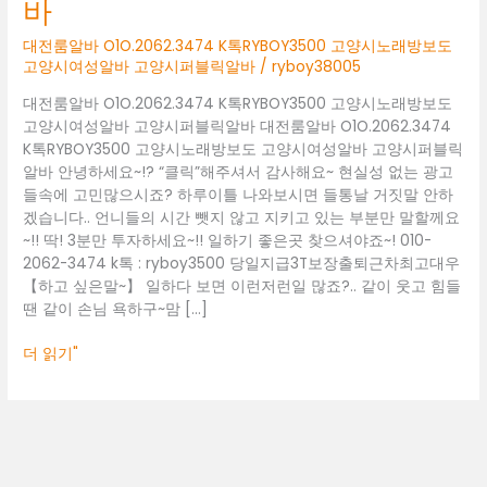
바
고
양
대전룸알바 O1O.2062.3474 K톡RYBOY3500 고양시노래방보도
시
고양시여성알바 고양시퍼블릭알바
/
ryboy38005
노
래
대전룸알바 O1O.2062.3474 K톡RYBOY3500 고양시노래방보도
방
고양시여성알바 고양시퍼블릭알바 대전룸알바 O1O.2062.3474
보
K톡RYBOY3500 고양시노래방보도 고양시여성알바 고양시퍼블릭
도
알바 안녕하세요~!? “클릭”해주셔서 감사해요~ 현실성 없는 광고
고
들속에 고민많으시죠? 하루이틀 나와보시면 들통날 거짓말 안하
양
겠습니다.. 언니들의 시간 뺏지 않고 지키고 있는 부분만 말할께요
시
~!! 딱! 3분만 투자하세요~!! 일하기 좋은곳 찾으셔야죠~! 010-
여
2062-3474 k톡 : ryboy3500 당일지급3T보장출퇴근차최고대우
성
【하고 싶은말~】 일하다 보면 이런저런일 많죠?.. 같이 웃고 힘들
알
땐 같이 손님 욕하구~맘 […]
바
고
더 읽기"
양
시
퍼
블
릭
알