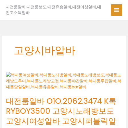
콘
대전룸알바,대전룸보도,대전유흥알바,대전여성알바,대
텐
전고소득알바
츠
로
건
너
뛰
기
고양시바알바
대
전
룸
알
대전룸알바 O1O.2062.3474 K톡
바
O1O.2062.3474
RYBOY3500 고양시노래방보도
K
톡
고양시여성알바 고양시퍼블릭알
RYBOY3500