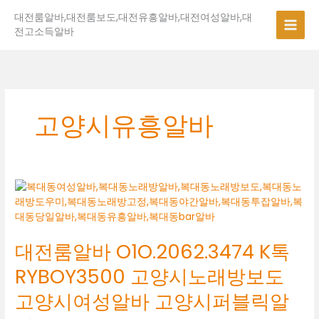
콘
대전룸알바,대전룸보도,대전유흥알바,대전여성알바,대
텐
전고소득알바
츠
로
건
너
뛰
기
고양시유흥알바
대
전
룸
알
대전룸알바 O1O.2062.3474 K톡
바
O1O.2062.3474
RYBOY3500 고양시노래방보도
K
톡
고양시여성알바 고양시퍼블릭알
RYBOY3500