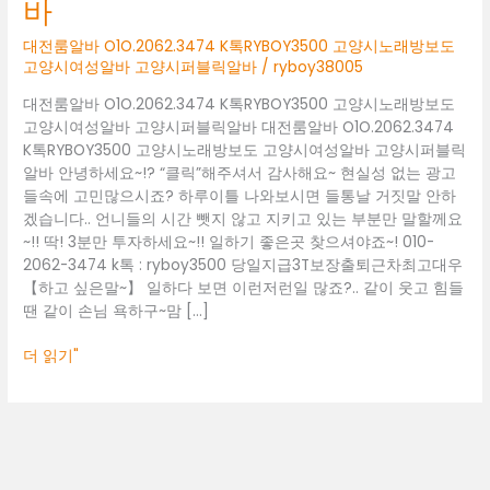
바
고
양
대전룸알바 O1O.2062.3474 K톡RYBOY3500 고양시노래방보도
시
고양시여성알바 고양시퍼블릭알바
/
ryboy38005
노
래
대전룸알바 O1O.2062.3474 K톡RYBOY3500 고양시노래방보도
방
고양시여성알바 고양시퍼블릭알바 대전룸알바 O1O.2062.3474
보
K톡RYBOY3500 고양시노래방보도 고양시여성알바 고양시퍼블릭
도
알바 안녕하세요~!? “클릭”해주셔서 감사해요~ 현실성 없는 광고
고
들속에 고민많으시죠? 하루이틀 나와보시면 들통날 거짓말 안하
양
겠습니다.. 언니들의 시간 뺏지 않고 지키고 있는 부분만 말할께요
시
~!! 딱! 3분만 투자하세요~!! 일하기 좋은곳 찾으셔야죠~! 010-
여
2062-3474 k톡 : ryboy3500 당일지급3T보장출퇴근차최고대우
성
【하고 싶은말~】 일하다 보면 이런저런일 많죠?.. 같이 웃고 힘들
알
땐 같이 손님 욕하구~맘 […]
바
고
더 읽기"
양
시
퍼
블
릭
알