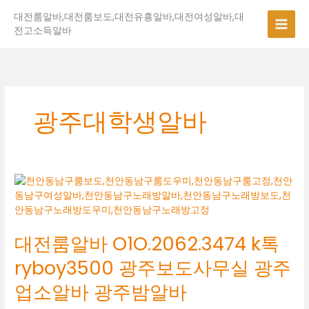
콘
대전룸알바,대전룸보도,대전유흥알바,대전여성알바,대
텐
전고소득알바
츠
로
건
너
뛰
기
광주대학생알바
대
전
룸
알
대전룸알바 O1O.2062.3474 k톡
바
O1O.2062.3474
ryboy3500 광주보도사무실 광주
k
톡
업소알바 광주밤알바
ryboy3500