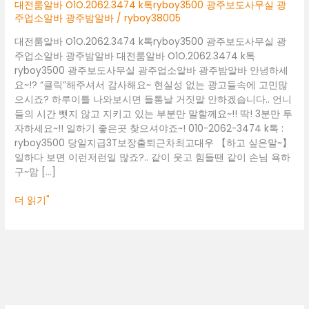
광
대전룸알바 O1O.2062.3474 k톡ryboy3500 광주보도사무실 광
주
주업소알바 광주밤알바
/
ryboy38005
보
대전룸알바 O1O.2062.3474 k톡ryboy3500 광주보도사무실 광
도
주업소알바 광주밤알바 대전룸알바 O1O.2062.3474 k톡
사
ryboy3500 광주보도사무실 광주업소알바 광주밤알바 안녕하세
무
요~!? “클릭”해주셔서 감사해요~ 현실성 없는 광고들속에 고민많
실
으시죠? 하루이틀 나와보시면 들통날 거짓말 안하겠습니다.. 언니
광
들의 시간 뺏지 않고 지키고 있는 부분만 말할께요~!! 딱! 3분만 투
주
자하세요~!! 일하기 좋은곳 찾으셔야죠~! 010-2062-3474 k톡 :
업
ryboy3500 당일지급3T보장출퇴근차최고대우 【하고 싶은말~】
소
일하다 보면 이런저런일 많죠?.. 같이 웃고 힘들땐 같이 손님 욕하
알
구~맘 […]
바
광
더 읽기"
주
밤
알
바