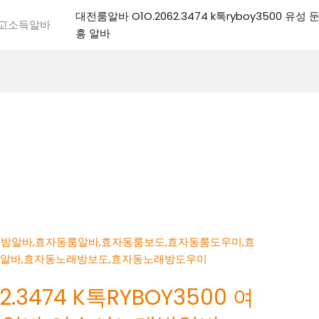
대전룸알바 O1O.2062.3474 k톡ryboy3500 유
전고소득알바
흥 알바
.3474 K톡RYBOY3500 여