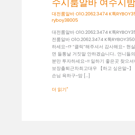
수시룸알바 여수시
O1O.2062.3474
K
대전룸알바 O1O.2062.3474 K톡RY
톡
ryboy38005
RYBOY3500
대전룸알바 O1O.2062.3474 K톡RY
여
전룸알바 O1O.2062.3474 K톡RYB
수
하세요~!? “클릭”해주셔서 감사해요~ 
시
면 들통날 거짓말 안하겠습니다.. 언니들의 
룸
분만 투자하세요~!! 일하기 좋은곳 찾으셔야죠~!
알
보장출퇴근차최고대우 【하고 싶은말~】 일
바
손님 욕하구~맘 […]
여
수
더 읽기"
시
밤
알
바
여
수
시