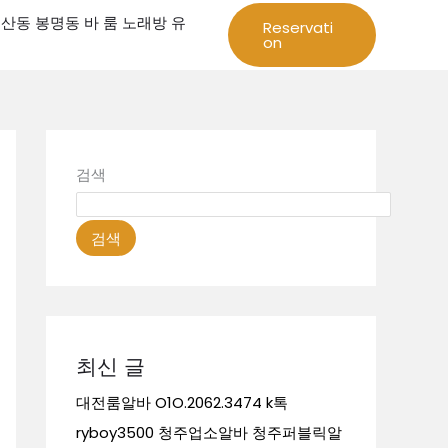
성 둔산동 봉명동 바 룸 노래방 유
Reservati
on
검색
검색
최신 글
대전룸알바 O1O.2062.3474 k톡
ryboy3500 청주업소알바 청주퍼블릭알