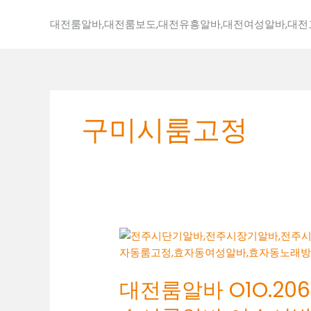
콘
텐
대전룸알바,대전룸보도,대전유흥알바,대전여성알바,대
츠
로
건
너
뛰
구미시룸고정
기
대
전
룸
대전룸알바 O1O.2062
알
바