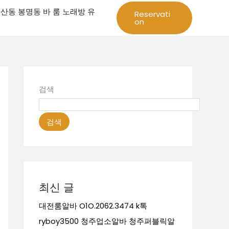
성 둔산동 봉명동 바 룸 노래방 유
Reservati
on
검색
검색
최신 글
대전룸알바 O1O.2062.3474 k톡
ryboy3500 청주업소알바 청주퍼블릭알