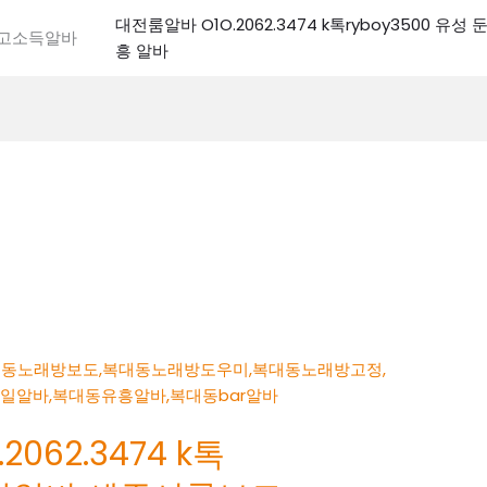
대전룸알바 O1O.2062.3474 k톡ryboy3500 유
전고소득알바
흥 알바
062.3474 k톡