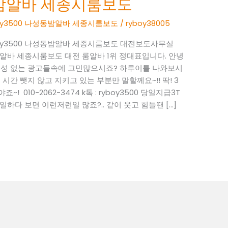
성동밤알바 세종시룸보도
yboy3500 나성동밤알바 세종시룸보도
/
ryboy38005
ryboy3500 나성동밤알바 세종시룸보도 대전보도사무실
 나성동밤알바 세종시룸보도 대전 룸알바 1위 정대표입니다. 안녕
현실성 없는 광고들속에 고민많으시죠? 하루이틀 나와보시
시간 뺏지 않고 지키고 있는 부분만 말할께요~!! 딱! 3
 010-2062-3474 k톡 : ryboy3500 당일지급3T
하다 보면 이런저런일 많죠?.. 같이 웃고 힘들땐 […]