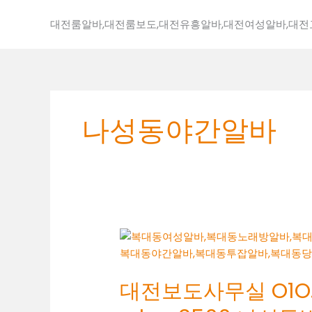
콘
텐
대전룸알바,대전룸보도,대전유흥알바,대전여성알바,대
츠
로
건
너
뛰
나성동야간알바
기
대
전
보
대전보도사무실 O1O.2
도
사