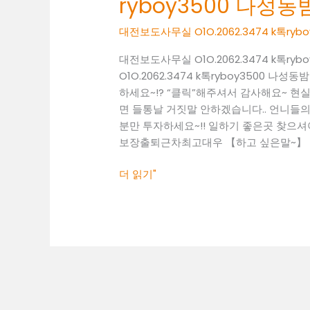
ryboy3500 나
무
실
대전보도사무실 O1O.2062.3474 k톡r
O1O.2062.3474
k
대전보도사무실 O1O.2062.3474 k톡
톡
O1O.2062.3474 k톡ryboy3500
ryboy3500
하세요~!? “클릭”해주셔서 감사해요~ 
나
면 들통날 거짓말 안하겠습니다.. 언니들의 
성
분만 투자하세요~!! 일하기 좋은곳 찾으셔야죠~!
동
보장출퇴근차최고대우 【하고 싶은말~】 일
밤
알
더 읽기"
바
세
종
시
룸
보
도