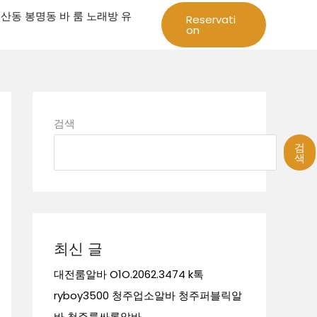
성 둔산동 봉명동 바 룸 노래방 유
Reservati
on
검색
검
색
최신 글
대전룸알바 O1O.2062.3474 k톡
ryboy3500 청주업소알바 청주퍼블릭알
바 청주룸싸롱알바