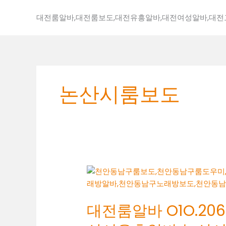
콘
텐
대전룸알바,대전룸보도,대전유흥알바,대전여성알바,대
츠
로
건
너
뛰
논산시룸보도
기
대
전
룸
대전룸알바 O1O.2062
알
바