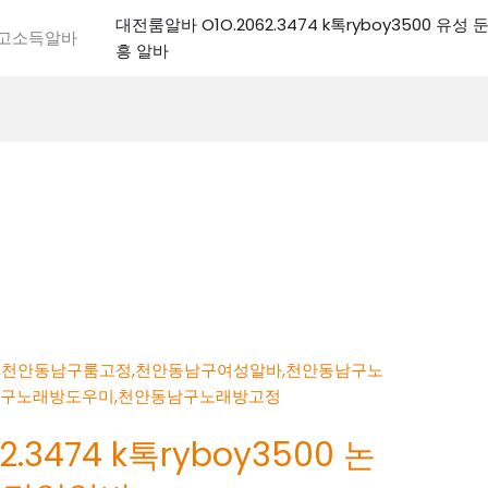
대전룸알바 O1O.2062.3474 k톡ryboy3500 유
전고소득알바
흥 알바
.3474 k톡ryboy3500 논