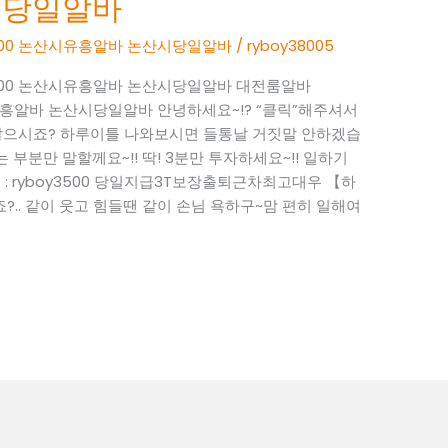
시당일알바
oy3500 논산시유흥알바 논산시당일알바
/
ryboy38005
boy3500 논산시유흥알바 논산시당일알바 대전룸알바
 논산시유흥알바 논산시당일알바 안녕하세요~!? “클릭”해주셔서
많으시죠? 하루이틀 나와보시면 들통날 거짓말 안하겠습
 부분만 말할께요~!! 딱! 3분만 투자하세요~!! 일하기
k톡 : ryboy3500 당일지급3T보장출퇴근차최고대우 【하
?.. 같이 웃고 힘들땐 같이 손님 욕하구~맘 편히 일해여