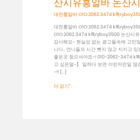
산시유흥알바 논산
O1O.2062.3474
k
대전룸알바 O1O.2062.3474 k톡ryb
톡
ryboy3500
대전룸알바 O1O.2062.3474 k톡ry
논
O1O.2062.3474 k톡ryboy3500
산
감사해요~ 현실성 없는 광고들속에 고민
시
니다.. 언니들의 시간 뺏지 않고 지키고 있는
유
좋은곳 찾으셔야죠~! 010-2062-3474 
흥
고 싶은말~】 일하다 보면 이런저런일 많죠
알
~!! […]
바
논
더 읽기"
산
시
당
일
알
바