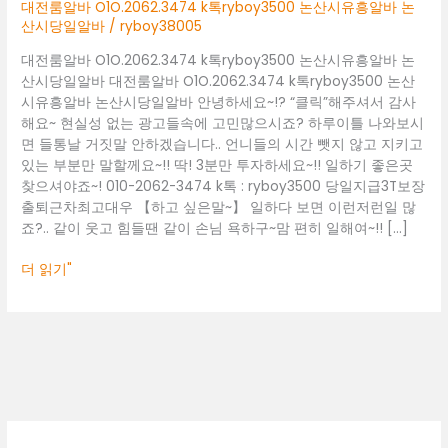
논
대전룸알바 O1O.2062.3474 k톡ryboy3500 논산시유흥알바 논
산
산시당일알바
/
ryboy38005
시
대전룸알바 O1O.2062.3474 k톡ryboy3500 논산시유흥알바 논
유
산시당일알바 대전룸알바 O1O.2062.3474 k톡ryboy3500 논산
흥
시유흥알바 논산시당일알바 안녕하세요~!? “클릭”해주셔서 감사
알
해요~ 현실성 없는 광고들속에 고민많으시죠? 하루이틀 나와보시
바
면 들통날 거짓말 안하겠습니다.. 언니들의 시간 뺏지 않고 지키고
논
있는 부분만 말할께요~!! 딱! 3분만 투자하세요~!! 일하기 좋은곳
산
찾으셔야죠~! 010-2062-3474 k톡 : ryboy3500 당일지급3T보장
시
출퇴근차최고대우 【하고 싶은말~】 일하다 보면 이런저런일 많
당
죠?.. 같이 웃고 힘들땐 같이 손님 욕하구~맘 편히 일해여~!! […]
일
알
더 읽기"
바