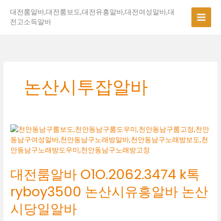
콘
대전룸알바,대전룸보도,대전유흥알바,대전여성알바,대
텐
전고소득알바
츠
로
건
너
뛰
기
논산시투잡알바
대
전
룸
알
대전룸알바 O1O.2062.3474 k톡
바
O1O.2062.3474
ryboy3500 논산시유흥알바 논산
k
톡
시당일알바
ryboy3500