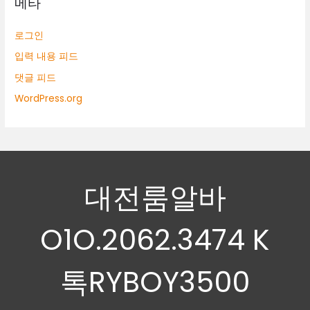
메타
로그인
입력 내용 피드
댓글 피드
WordPress.org
대전룸알바
O1O.2062.3474 K
톡RYBOY3500