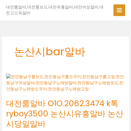
콘
대전룸알바,대전룸보도,대전유흥알바,대전여성알바,대
텐
전고소득알바
츠
로
건
너
뛰
기
논산시bar알바
대
전
룸
알
대전룸알바 O1O.2062.3474 k톡
바
O1O.2062.3474
ryboy3500 논산시유흥알바 논산
k
톡
시당일알바
ryboy3500