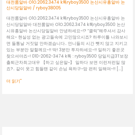
논
대전룸알바 O1O.2062.3474 k톡ryboy3500 논산시유흥알바 논
산
산시당일알바
/
ryboy38005
시
대전룸알바 O1O.2062.3474 k톡ryboy3500 논산시유흥알바 논
유
산시당일알바 대전룸알바 O1O.2062.3474 k톡ryboy3500 논산
흥
시유흥알바 논산시당일알바 안녕하세요~!? “클릭”해주셔서 감사
알
해요~ 현실성 없는 광고들속에 고민많으시죠? 하루이틀 나와보시
바
면 들통날 거짓말 안하겠습니다.. 언니들의 시간 뺏지 않고 지키고
논
있는 부분만 말할께요~!! 딱! 3분만 투자하세요~!! 일하기 좋은곳
산
찾으셔야죠~! 010-2062-3474 k톡 : ryboy3500 당일지급3T보장
시
출퇴근차최고대우 【하고 싶은말~】 일하다 보면 이런저런일 많
당
죠?.. 같이 웃고 힘들땐 같이 손님 욕하구~맘 편히 일해여~!! […]
일
알
더 읽기"
바