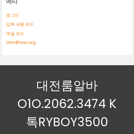
메타
로그인
입력 내용 피드
댓글 피드
WordPress.org
대전룸알바
O1O.2062.3474 K
톡RYBOY3500