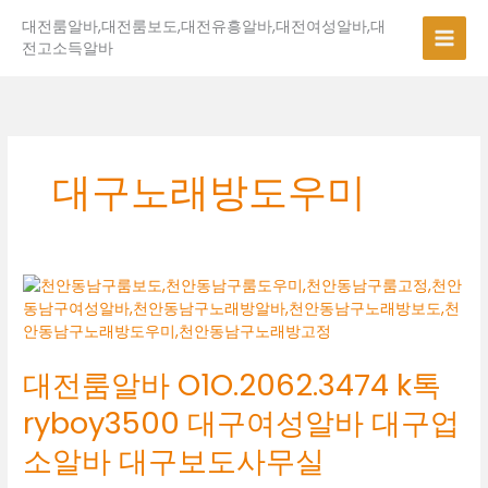
콘
대전룸알바,대전룸보도,대전유흥알바,대전여성알바,대
텐
전고소득알바
츠
로
건
너
뛰
기
대구노래방도우미
대
전
룸
알
대전룸알바 O1O.2062.3474 k톡
바
O1O.2062.3474
ryboy3500 대구여성알바 대구업
k
톡
소알바 대구보도사무실
ryboy3500