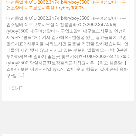
대
대전룸알바 O1O.2062.3474 k톡ryboy3500 대구여성알바 대구
구
업소알바 대구보도사무실
/
ryboy38005
여
대전룸알바 O1O.2062.3474 k톡ryboy3500 대구여성알바 대구
성
업소알바 대구보도사무실 대전룸알바 O1O.2062.3474 k톡
알
ryboy3500 대구여성알바 대구업소알바 대구보도사무실 안녕하
바
세요~!? “클릭”해주셔서 감사해요~ 현실성 없는 광고들속에 고민
대
많으시죠? 하루이틀 나와보시면 들통날 거짓말 안하겠습니다.. 언
구
니들의 시간 뺏지 않고 지키고 있는 부분만 말할께요~!! 딱! 3분만
업
투자하세요~!! 일하기 좋은곳 찾으셔야죠~! 010-2062-3474 k톡 :
소
ryboy3500 당일지급3T보장출퇴근차최고대우 【하고 싶은말~】
알
일하다 보면 이런저런일 많죠?.. 같이 웃고 힘들땐 같이 손님 욕하
바
구~맘 […]
대
구
더 읽기"
보
도
사
무
실