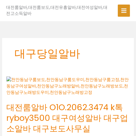
콘
대전룸알바,대전룸보도,대전유흥알바,대전여성알바,대
텐
전고소득알바
츠
로
건
너
뛰
기
대구당일알바
대
전
룸
알
대전룸알바 O1O.2062.3474 k톡
바
O1O.2062.3474
ryboy3500 대구여성알바 대구업
k
톡
소알바 대구보도사무실
ryboy3500