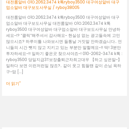
대
대전룸알바 O1O.2062.3474 k톡ryboy3500 대구여성알바 대구
구
업소알바 대구보도사무실
/
ryboy38005
여
대전룸알바 O1O.2062.3474 k톡ryboy3500 대구여성알바 대구
성
업소알바 대구보도사무실 대전룸알바 O1O.2062.3474 k톡
알
ryboy3500 대구여성알바 대구업소알바 대구보도사무실 안녕하
바
세요~!? “클릭”해주셔서 감사해요~ 현실성 없는 광고들속에 고민
대
많으시죠? 하루이틀 나와보시면 들통날 거짓말 안하겠습니다.. 언
구
니들의 시간 뺏지 않고 지키고 있는 부분만 말할께요~!! 딱! 3분만
업
투자하세요~!! 일하기 좋은곳 찾으셔야죠~! 010-2062-3474 k톡 :
소
ryboy3500 당일지급3T보장출퇴근차최고대우 【하고 싶은말~】
알
일하다 보면 이런저런일 많죠?.. 같이 웃고 힘들땐 같이 손님 욕하
바
구~맘 […]
대
구
더 읽기"
보
도
사
무
실