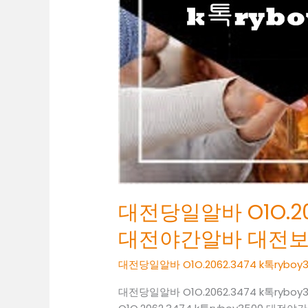
대
전
야
간
알
바
대
전
보
도
사
무
대전당일알바 O1O.206
실
대전야간알바 대전
대전당일알바 O1O.2062.3474 k톡ry
대전당일알바 O1O.2062.3474 k톡r