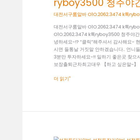
ryboy3500 청
알
바
대전서구룸알바 O1O.2062.3474 k톡r
O1O.2062.3474
k
대전서구룸알바 O1O.2062.3474 k톡
톡
O1O.2062.3474 k톡ryboy3500
ryboy3500
녕하세요~!? “클릭”해주셔서 감사해요~
청
시면 들통날 거짓말 안하겠습니다.. 언니들의
주
3분만 투자하세요~!! 일하기 좋은곳 찾으셔야죠~
야
보장출퇴근차최고대우 【하고 싶은말~】 일
간
알
더 읽기"
바
청
주
보
도
사
무
실
유