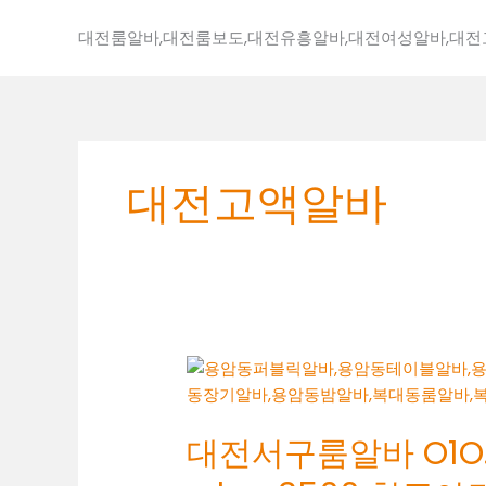
콘
텐
대전룸알바,대전룸보도,대전유흥알바,대전여성알바,대
츠
로
건
너
뛰
대전고액알바
기
대
전
서
대전서구룸알바 O1O.2
구
룸