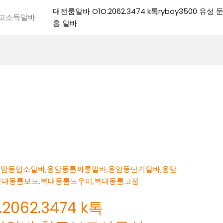
대전룸알바 O1O.2062.3474 k톡ryboy3500 유
전고소득알바
흥 알바
062.3474 k톡