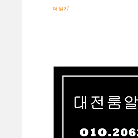
더 읽기"
대
전
당
일
알
바
O1O.2062.3474
k
톡
ryboy3500