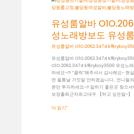
성
룸
유성룸알바 O1O.2062
알
바
성노래방보도 유성
O1O.2062.3474
k
유성룸알바 O1O.2062.3474 k톡ryb
톡
ryboy3500
유성룸알바 O1O.2062.3474 k톡ryb
유
O1O.2062.3474 k톡ryboy3500
성
하세요~!? “클릭”해주셔서 감사해요~ 
노
면 들통날 거짓말 안하겠습니다.. 언니들의 
래
분만 투자하세요~!! 일하기 좋은곳 찾으셔야죠~!
방
보장출퇴근차최고대우 【하고 싶은말~】 
보
도
더 읽기"
유
성
룸