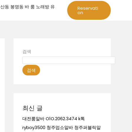
성 둔산동 봉명동 바 룸 노래방 유
Reservati
on
검색
검색
최신 글
대전룸알바 O1O.2062.3474 k톡
ryboy3500 청주업소알바 청주퍼블릭알