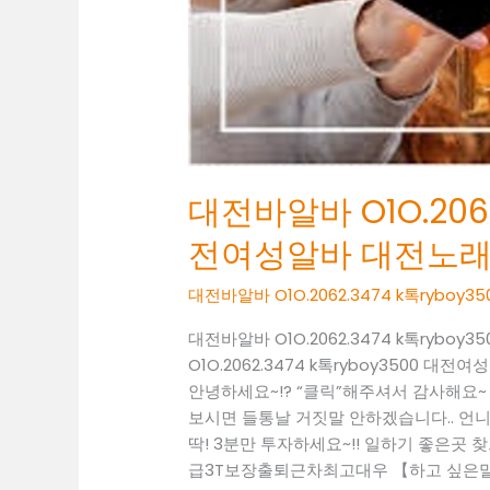
대
전
노
래
방
도
우
대전바알바 O1O.2062
미
전여성알바 대전노
대전바알바 O1O.2062.3474 k톡ryb
대전바알바 O1O.2062.3474 k톡ry
O1O.2062.3474 k톡ryboy3500
안녕하세요~!? “클릭”해주셔서 감사해요
보시면 들통날 거짓말 안하겠습니다.. 언니
딱! 3분만 투자하세요~!! 일하기 좋은곳 찾으셔야
급3T보장출퇴근차최고대우 【하고 싶은말~