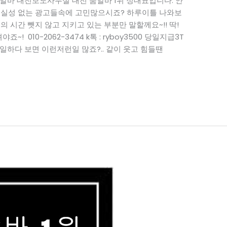
 대전야간알바 대전보도사무실 대전 룸알바 1위 정대표입니다. 안
 현실성 없는 광고들속에 고민많으시죠? 하루이틀 나와보
 시간 뺏지 않고 지키고 있는 부분만 말할께요~!! 딱!
! 010-2062-3474 k톡 : ryboy3500 당일지급3T
일하다 보면 이런저런일 많죠?.. 같이 웃고 힘들땐