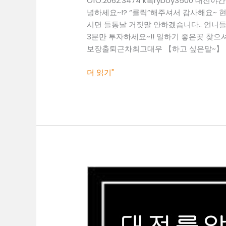
O1O.2062.3474 k톡ryboy3500
녕하세요~!? “클릭”해주셔서 감사해요~
시면 들통날 거짓말 안하겠습니다.. 언니들의
3분만 투자하세요~!! 일하기 좋은곳 찾으셔야죠~
보장출퇴근차최고대우 【하고 싶은말~】 
더 읽기"
대
전
보
도
사