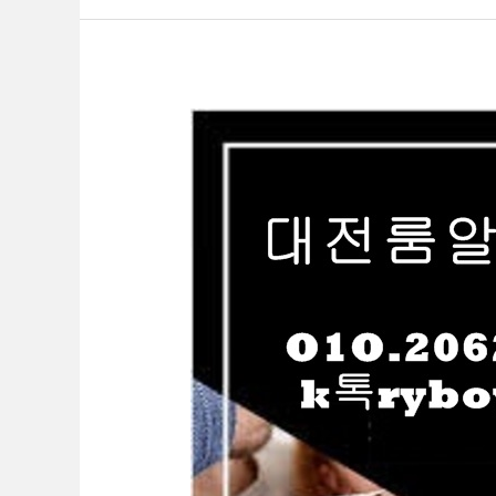
보
도
대
전
바
알
바
O1O.2062.3474
k
톡
ryboy3500
대
전
여
성
알
바