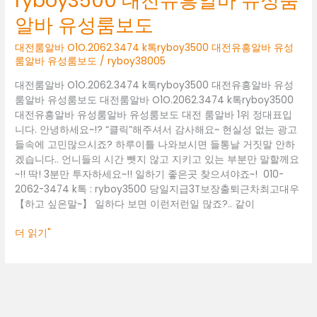
ryboy3500 대전유흥알바 유성룸
톡
알바 유성룸보도
ryboy3500
대
대전룸알바 O1O.2062.3474 k톡ryboy3500 대전유흥알바 유성
전
룸알바 유성룸보도
/
ryboy38005
유
대전룸알바 O1O.2062.3474 k톡ryboy3500 대전유흥알바 유성
흥
룸알바 유성룸보도 대전룸알바 O1O.2062.3474 k톡ryboy3500
알
대전유흥알바 유성룸알바 유성룸보도 대전 룸알바 1위 정대표입
바
니다. 안녕하세요~!? “클릭”해주셔서 감사해요~ 현실성 없는 광고
유
들속에 고민많으시죠? 하루이틀 나와보시면 들통날 거짓말 안하
성
겠습니다.. 언니들의 시간 뺏지 않고 지키고 있는 부분만 말할께요
룸
~!! 딱! 3분만 투자하세요~!! 일하기 좋은곳 찾으셔야죠~! 010-
알
2062-3474 k톡 : ryboy3500 당일지급3T보장출퇴근차최고대우
바
【하고 싶은말~】 일하다 보면 이런저런일 많죠?.. 같이
유
성
더 읽기"
룸
보
도