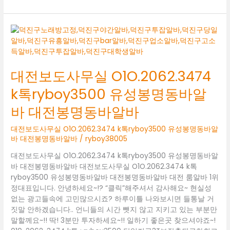
대
전
보
도
대전보도사무실 O1O.2062.3474
사
무
k톡ryboy3500 유성봉명동바알
실
O1O.2062.3474
바 대전봉명동바알바
k
톡
대전보도사무실 O1O.2062.3474 k톡ryboy3500 유성봉명동바알
ryboy3500
바 대전봉명동바알바
/
ryboy38005
유
대전보도사무실 O1O.2062.3474 k톡ryboy3500 유성봉명동바알
성
바 대전봉명동바알바 대전보도사무실 O1O.2062.3474 k톡
봉
ryboy3500 유성봉명동바알바 대전봉명동바알바 대전 룸알바 1위
명
정대표입니다. 안녕하세요~!? “클릭”해주셔서 감사해요~ 현실성
동
없는 광고들속에 고민많으시죠? 하루이틀 나와보시면 들통날 거
바
짓말 안하겠습니다.. 언니들의 시간 뺏지 않고 지키고 있는 부분만
알
말할께요~!! 딱! 3분만 투자하세요~!! 일하기 좋은곳 찾으셔야죠~!
바