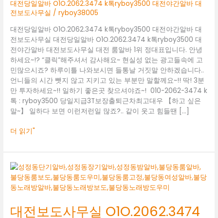
ryboy3500
대전당일알바 O1O.2062.3474 k톡ryboy3500 대전야간알바 대
대
전보도사무실
/
ryboy38005
전
대전당일알바 O1O.2062.3474 k톡ryboy3500 대전야간알바 대
야
전보도사무실 대전당일알바 O1O.2062.3474 k톡ryboy3500 대
간
전야간알바 대전보도사무실 대전 룸알바 1위 정대표입니다. 안녕
알
하세요~!? “클릭”해주셔서 감사해요~ 현실성 없는 광고들속에 고
바
민많으시죠? 하루이틀 나와보시면 들통날 거짓말 안하겠습니다..
대
언니들의 시간 뺏지 않고 지키고 있는 부분만 말할께요~!! 딱! 3분
전
만 투자하세요~!! 일하기 좋은곳 찾으셔야죠~! 010-2062-3474 k
보
톡 : ryboy3500 당일지급3T보장출퇴근차최고대우 【하고 싶은
도
말~】 일하다 보면 이런저런일 많죠?.. 같이 웃고 힘들땐 […]
사
무
더 읽기"
실
대
전
보
도
대전보도사무실 O1O.2062.3474
사
무