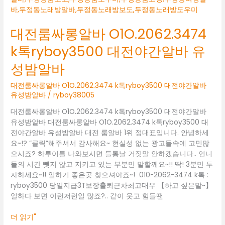
룸
싸
대전룸싸롱알바 O1O.2062.3474
롱
알
k톡ryboy3500 대전야간알바 유
바
O1O.2062.3474
성밤알바
k
톡
대전룸싸롱알바 O1O.2062.3474 k톡ryboy3500 대전야간알바
ryboy3500
유성밤알바
/
ryboy38005
대
대전룸싸롱알바 O1O.2062.3474 k톡ryboy3500 대전야간알바
전
유성밤알바 대전룸싸롱알바 O1O.2062.3474 k톡ryboy3500 대
야
전야간알바 유성밤알바 대전 룸알바 1위 정대표입니다. 안녕하세
간
요~!? “클릭”해주셔서 감사해요~ 현실성 없는 광고들속에 고민많
알
으시죠? 하루이틀 나와보시면 들통날 거짓말 안하겠습니다.. 언니
바
들의 시간 뺏지 않고 지키고 있는 부분만 말할께요~!! 딱! 3분만 투
유
자하세요~!! 일하기 좋은곳 찾으셔야죠~! 010-2062-3474 k톡 :
성
ryboy3500 당일지급3T보장출퇴근차최고대우 【하고 싶은말~】
밤
일하다 보면 이런저런일 많죠?.. 같이 웃고 힘들땐
알
바
더 읽기"