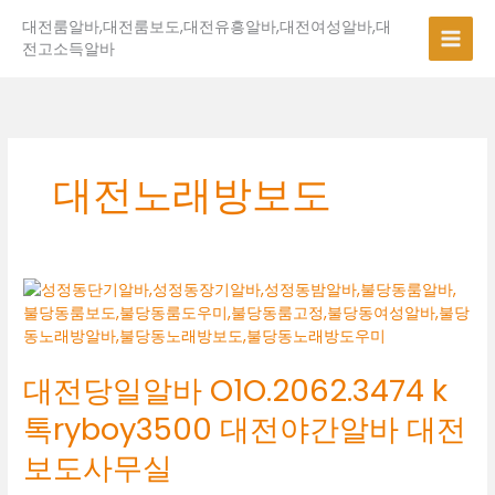
콘
대전룸알바,대전룸보도,대전유흥알바,대전여성알바,대
텐
전고소득알바
츠
로
건
너
뛰
기
대전노래방보도
대
전
당
일
대전당일알바 O1O.2062.3474 k
알
바
톡ryboy3500 대전야간알바 대전
O1O.2062.3474
k
보도사무실
톡