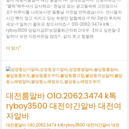
알바 세종시룸알바 대전 룸알바 1위 정대표입니다. 안녕하세요~!?
바
“클릭”해주셔서 감사해요~ 현실성 없는 광고들속에 고민많으시
세
죠? 하루이틀 나와보시면 들통날 거짓말 안하겠습니다.. 언니들의
종
시간 뺏지 않고 지키고 있는 부분만 말할께요~!! 딱! 3분만 투자하
시
세요~!! 일하기 좋은곳 찾으셔야죠~! 010-2062-3474 k톡 :
룸
ryboy3500 당일지급3T보장출퇴근차최고대우 【하고 싶은말~】
알
일하다 보면 이런저런일 많죠?.. 같이 웃고 힘들땐
바
더 읽기"
대
전
룸
알
대전룸알바 O1O.2062.3474 k톡
바
O1O.2062.3474
ryboy3500 대전야간알바 대전여
k
톡
자알바
ryboy3500
대
대전룸알바 O1O.2062.3474 k톡ryboy3500 대전야간알바 대전