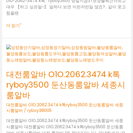
010-2062-3474 k톡 : ryboy3500 당일지급3T보장출퇴근차최고
대
대우 【하고 싶은말~】 일하다 보면 이런저런일 많죠?.. 같이 웃고
전
힘들땐
봉
명
더 읽기"
동
바
알
바
대
전
룸
알
대전룸알바 O1O.2062.3474 k톡
바
O1O.2062.3474
ryboy3500 둔산동룸알바 세종시
k
톡
룸알바
ryboy3500
둔
대전룸알바 O1O.2062.3474 k톡ryboy3500 둔산동룸알바 세종
산
시룸알바
/
ryboy38005
동
대전룸알바 O1O.2062.3474 k톡ryboy3500 둔산동룸알바 세종
룸
시룸알바 대전룸알바 O1O.2062.3474 k톡ryboy3500 둔산동룸
알