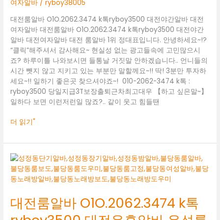
전
여자알바
/
ryboy38005
야
대전룸알바 O1O.2062.3474 k톡ryboy3500 대전야간알바 대전
간
여자알바 대전룸알바 O1O.2062.3474 k톡ryboy3500 대전야간
알
알바 대전여자알바 대전 룸알바 1위 정대표입니다. 안녕하세요~!?
바
“클릭”해주셔서 감사해요~ 현실성 없는 광고들속에 고민많으시
대
죠? 하루이틀 나와보시면 들통날 거짓말 안하겠습니다.. 언니들의
전
시간 뺏지 않고 지키고 있는 부분만 말할께요~!! 딱! 3분만 투자하
여
세요~!! 일하기 좋은곳 찾으셔야죠~! 010-2062-3474 k톡 :
자
ryboy3500 당일지급3T보장출퇴근차최고대우 【하고 싶은말~】
알
일하다 보면 이런저런일 많죠?.. 같이 웃고 힘들땐
바
더 읽기"
대
전
룸
알
대전룸알바 O1O.2062.3474 k톡
바
O1O.2062.3474
k