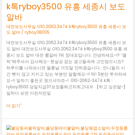
k톡ryboy3500 유흥 세종시 보도
실
O1O.2062.3474
알바
k
톡
대전보도사무실 O1O.2062.3474 k톡ryboy3500 유흥 세종시 보
ryboy3500
도 알바
/
ryboy38005
유
대전보도사무실 O1O.2062.3474 k톡ryboy3500 유흥 세종시 보
흥
도 알바 대전보도사무실 O1O.2062.3474 k톡ryboy3500 유흥 세
세
종시 보도 알바 대전 룸알바 1위 정대표입니다. 안녕하세요~!? “클
종
릭”해주셔서 감사해요~ 현실성 없는 광고들속에 고민많으시죠?
시
하루이틀 나와보시면 들통날 거짓말 안하겠습니다.. 언니들의 시
보
간 뺏지 않고 지키고 있는 부분만 말할께요~!! 딱! 3분만 투자하세
도
요~!! 일하기 좋은곳 찾으셔야죠~! 010-2062-3474 k톡 :
알
ryboy3500 당일지급3T보장출퇴근차최고대우 【하고 싶은말~】
바
일하다 보면 이런저런일
더 읽기"
대
전