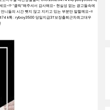
요~!? “클릭”해주셔서 감사해요~ 현실성 없는 광고들속에
언니들의 시간 뺏지 않고 지키고 있는 부분만 말할께요~!!
3474 k톡 : ryboy3500 당일지급3T보장출퇴근차최고대우
땐