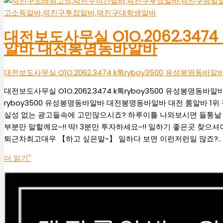
대전보도사무실 O1O.2062.3474
알바 대전봉명동바알바
대전보도사무실 O1O.2062.3474 k톡ryboy3500 유성봉명동
대전보도사무실 O1O.2062.3474 k톡ryboy3500 유성봉명동바알
ryboy3500 유성봉명동바알바 대전봉명동바알바 대전 룸알바 1위
실성 없는 광고들속에 고민많으시죠? 하루이틀 나와보시면 들통날 
부분만 말할께요~!! 딱! 3분만 투자하세요~!! 일하기 좋은곳 찾으셔야죠~!
퇴근차최고대우 【하고 싶은말~】 일하다 보면 이런저런일 많죠?..
더 읽기"