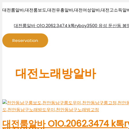
콘
대
대
대
대
대
대
대
대
텐
전
전
전
전
전
전
전
전
대전룸알바,대전룸보도,대전유흥알바,대전여성알바,대전고소득알
츠
룸
당
보
룸
보
룸
룸
룸
로
알
일
도
싸
도
알
알
알
대전룸알바 O1O.2062.3474 k톡ryboy3500 유성 둔산동
건
바
알
사
롱
사
바
바
바
너
O1O.2062.3474
바
무
알
무
O1O.2062.3474
O1O.2062.3474
O1O.2062.3474
Reservation
뛰
k
O1O.2062.3474
실
바
실
k
k
k
기
톡
k
O1O.2062.3474
O1O.2062.3474
O1O.2062.3474
톡
톡
톡
ryboy3500
톡
k
k
k
ryboy3500
ryboy3500
ryboy3500
대
ryboy3500
톡
톡
톡
둔
대
대
대전노래방알바
전
대
ryboy3500
ryboy3500
ryboy3500
산
전
전
룸
전
유
대
유
동
야
유
싸
야
흥
전
성
룸
간
흥
롱
간
세
야
봉
알
알
알
알
알
종
간
명
바
바
바
바
바
시
알
동
세
대
유
대
대
보
바
바
종
전
성
전
전
도
유
알
시
여
룸
대전룸알바 O1O.2062.3474 k
바
보
알
성
바
룸
자
알