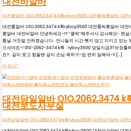
대전바알바
알
도
바
밤
대
알
알
바
바
사
알
전
바
바
유
대전룸알바 O1O.2062.3474 k톡ryboy3500 대전룸싸롱알바 대
무
바
봉
성
실
명
룸
대전룸알바 O1O.2062.3474 k톡ryboy3500 대전룸싸롱알바 대전바
동
보
롱알바 대전바알바 안녕하세요~!? “클릭”해주셔서 감사해요~ 현
바
도
통날 거짓말 안하겠습니다.. 언니들의 시간 뺏지 않고 지키고 있는 부
알
으셔야죠~! 010-2062-3474 k톡 : ryboy3500 당일지급
바
죠?.. 같이 웃고 힘들땐 같이 손님 욕하구~맘 편히 일해여~!! […]
더 읽기"
대전당일알바 O1O.2062.3474 
대전보도사무실
대전당일알바 O1O.2062.3474 k톡ryboy3500 대전야간알바 
대전당일알바 O1O.2062.3474 k톡ryboy3500 대전야간알바 대전보