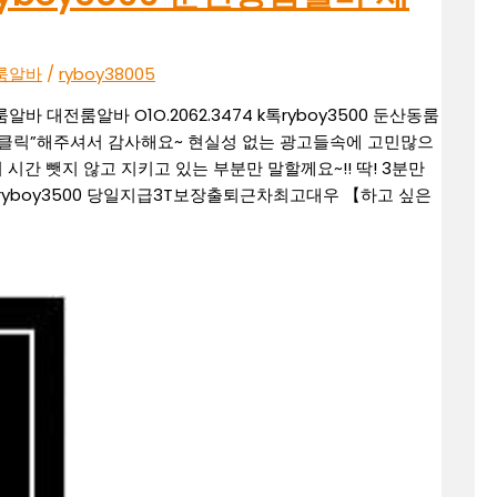
시룸알바
/
ryboy38005
알바 대전룸알바 O1O.2062.3474 k톡ryboy3500 둔산동룸
 “클릭”해주셔서 감사해요~ 현실성 없는 광고들속에 고민많으
시간 뺏지 않고 지키고 있는 부분만 말할께요~!! 딱! 3분만
톡 : ryboy3500 당일지급3T보장출퇴근차최고대우 【하고 싶은