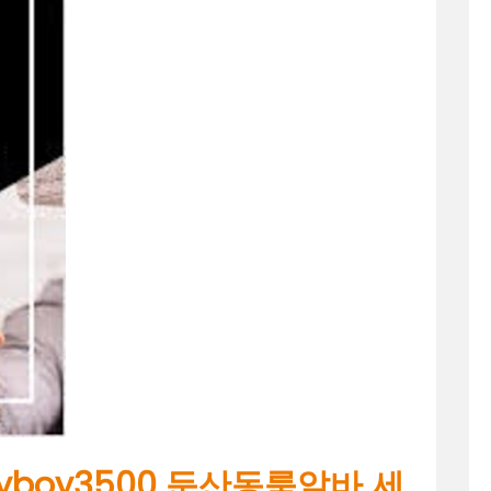
톡ryboy3500 둔산동룸알바 세