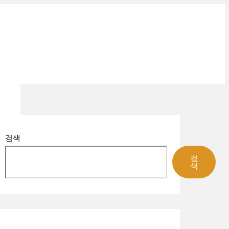
검
색
대
상
검색
검
색