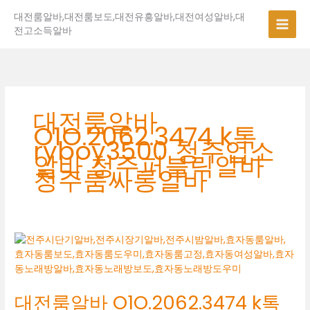
콘
대전룸알바,대전룸보도,대전유흥알바,대전여성알바,대
텐
전고소득알바
츠
로
건
너
뛰
기
대전룸알바
O1O.2062.3474 k톡
ryboy3500 청주업소
알바 청주퍼블릭알바
청주룸싸롱알바
대
전
룸
알
대전룸알바 O1O.2062.3474 k톡
바