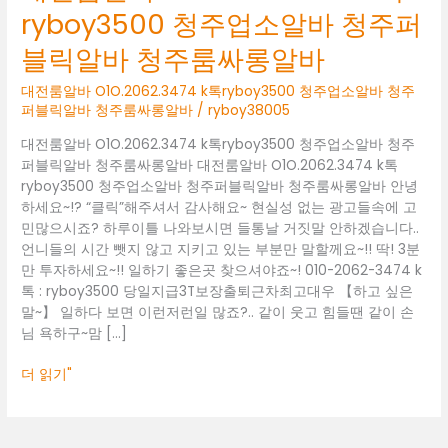
O1O.2062.3474
ryboy3500 청주업소알바 청주퍼
k
톡
블릭알바 청주룸싸롱알바
ryboy3500
청
대전룸알바 O1O.2062.3474 k톡ryboy3500 청주업소알바 청주
주
퍼블릭알바 청주룸싸롱알바
/
ryboy38005
업
대전룸알바 O1O.2062.3474 k톡ryboy3500 청주업소알바 청주
소
퍼블릭알바 청주룸싸롱알바 대전룸알바 O1O.2062.3474 k톡
알
ryboy3500 청주업소알바 청주퍼블릭알바 청주룸싸롱알바 안녕
바
하세요~!? “클릭”해주셔서 감사해요~ 현실성 없는 광고들속에 고
청
민많으시죠? 하루이틀 나와보시면 들통날 거짓말 안하겠습니다..
주
언니들의 시간 뺏지 않고 지키고 있는 부분만 말할께요~!! 딱! 3분
퍼
만 투자하세요~!! 일하기 좋은곳 찾으셔야죠~! 010-2062-3474 k
블
톡 : ryboy3500 당일지급3T보장출퇴근차최고대우 【하고 싶은
릭
말~】 일하다 보면 이런저런일 많죠?.. 같이 웃고 힘들땐 같이 손
알
님 욕하구~맘 […]
바
청
더 읽기"
주
룸
싸
롱