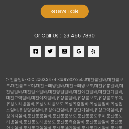
Reserve Table
Or Call Us : 123 456 7890
대전룸알바 O1O.2062.3474 K톡RYBOY3500대전룸알바,대전룸보
도,대전룸도우미,대전노래방알바,대전노래방보도,대전유흥알바,대
전밤알바,대전업소알바,대전당일알바,대전야간알바,대전단기알바,
대전고액알바,대전여자알바,유성룸알바,유성룸보도,유성룸도우미,
유성노래방알바,유성노래방보도,유성유흥알바,유성밤알바,유성업
소알바,유성당일알바,유성야간알바,유성단기알바,유성고액알바,유
성여자알바,둔산동룸알바,둔산동룸보도,둔산동룸도우미,둔산동노
래방알바,둔산동노래방보도,둔산동유흥알바,둔산동밤알바,둔산동
업소알바,둔산동당일알바,둔산동야간알바,둔산동단기알바,둔산동