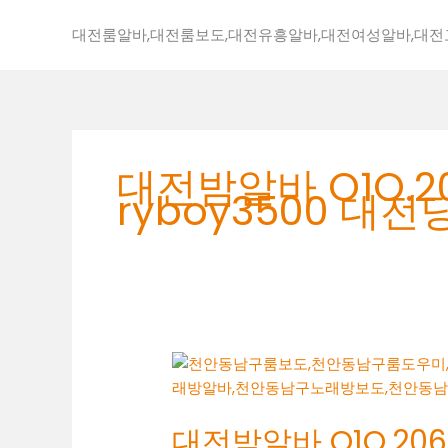
콘
텐
대전룸알바,대전룸보도,대전유흥알바,대전여성알바,대
츠
로
건
너
뛰
대전밤알바 O1O.20
기
ryboy3500 
대
전
밤
대전밤알바 O1O.2062
알