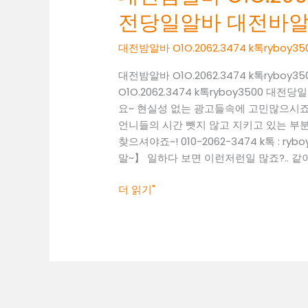
바
전당일알바 대전바
O1O.2062.3474
k
대전밤알바 O1O.2062.3474 k톡rybo
톡
ryboy3500
대전밤알바 O1O.2062.3474 k톡ryb
대
O1O.2062.3474 k톡ryboy3500
전
요~ 현실성 없는 광고들속에 고민많으시죠
당
언니들의 시간 뺏지 않고 지키고 있는 부분만
일
찾으셔야죠~! 010-2062-3474 k톡 :
알
말~】 일하다 보면 이런저런일 많죠?.. 같이
바
대
더 읽기"
전
바
알
바