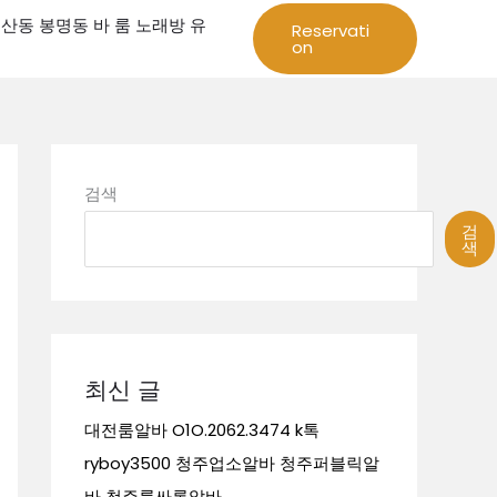
성 둔산동 봉명동 바 룸 노래방 유
Reservati
on
검색
검
색
최신 글
대전룸알바 O1O.2062.3474 k톡
ryboy3500 청주업소알바 청주퍼블릭알
바 청주룸싸롱알바