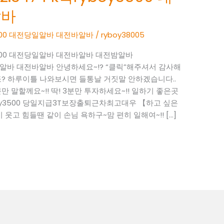
알바
y3500 대전당일알바 대전바알바
/
ryboy38005
oy3500 대전당일알바 대전바알바 대전밤알바
 대전당일알바 대전바알바 안녕하세요~!? “클릭”해주셔서 감사해
? 하루이틀 나와보시면 들통날 거짓말 안하겠습니다..
 말할께요~!! 딱! 3분만 투자하세요~!! 일하기 좋은곳
 ryboy3500 당일지급3T보장출퇴근차최고대우 【하고 싶은
 웃고 힘들땐 같이 손님 욕하구~맘 편히 일해여~!! […]