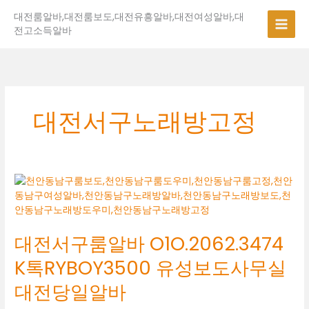
콘
대전룸알바,대전룸보도,대전유흥알바,대전여성알바,대
텐
전고소득알바
츠
로
건
너
뛰
기
대전서구노래방고정
대
전
서
구
대전서구룸알바 O1O.2062.3474
룸
알
K톡RYBOY3500 유성보도사무실
바
O1O.2062.3474
대전당일알바
K