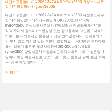
톡
대전서구룸알바 O1O.2062.3474 K톡RYBOY3500 유성보도사무
RYBOY3500
실 대전당일알바
/
ryboy38005
유
대전서구룸알바 O1O.2062.3474 K톡RYBOY3500 유성보도사무
성
실 대전당일알바 대전서구룸알바 O1O.2062.3474 K톡
보
RYBOY3500 유성보도사무실 대전당일알바 안녕하세요~!? “클
도
릭”해주셔서 감사해요~ 현실성 없는 광고들속에 고민많으시죠?
사
하루이틀 나와보시면 들통날 거짓말 안하겠습니다.. 언니들의 시
무
간 뺏지 않고 지키고 있는 부분만 말할께요~!! 딱! 3분만 투자하세
실
요~!! 일하기 좋은곳 찾으셔야죠~! 010-2062-3474 k톡 :
대
ryboy3500 당일지급3T보장출퇴근차최고대우 【하고 싶은말~】
전
일하다 보면 이런저런일 많죠?.. 같이 웃고 힘들땐 같이 손님 욕하
당
구~맘 편히 일해여~!! […]
일
알
더 읽기"
바