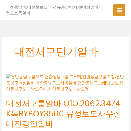
콘
대전룸알바,대전룸보도,대전유흥알바,대전여성알바,대
텐
전고소득알바
츠
로
건
너
뛰
기
대전서구단기알바
대
전
서
구
대전서구룸알바 O1O.2062.3474
룸
알
K톡RYBOY3500 유성보도사무실
바
O1O.2062.3474
대전당일알바
K