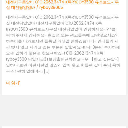
톡
대전서구룸알바 O1O.2062.3474 K톡RYBOY3500 유성보도사무
RYBOY3500
실 대전당일알바
/
ryboy38005
유
대전서구룸알바 O1O.2062.3474 K톡RYBOY3500 유성보도사무
성
실 대전당일알바 대전서구룸알바 O1O.2062.3474 K톡
보
RYBOY3500 유성보도사무실 대전당일알바 안녕하세요~!? “클
도
릭”해주셔서 감사해요~ 현실성 없는 광고들속에 고민많으시죠?
사
하루이틀 나와보시면 들통날 거짓말 안하겠습니다.. 언니들의 시
무
간 뺏지 않고 지키고 있는 부분만 말할께요~!! 딱! 3분만 투자하세
실
요~!! 일하기 좋은곳 찾으셔야죠~! 010-2062-3474 k톡 :
대
ryboy3500 당일지급3T보장출퇴근차최고대우 【하고 싶은말~】
전
일하다 보면 이런저런일 많죠?.. 같이 웃고 힘들땐 같이 손님 욕하
당
구~맘 편히 일해여~!! […]
일
알
더 읽기"
바