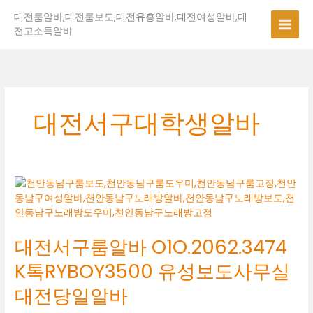
콘
대전룸알바,대전룸보도,대전유흥알바,대전여성알바,대
텐
전고소득알바
츠
로
건
너
뛰
기
대전서구대학생알바
대
전
서
구
대전서구룸알바 O1O.2062.3474
룸
알
K톡RYBOY3500 유성보도사무실
바
O1O.2062.3474
대전당일알바
K