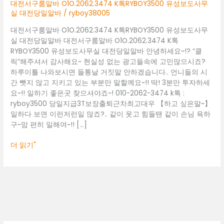
톡
대전서구룸알바 O1O.2062.3474 K톡RYBOY3500 유성보도사무
RYBOY3500
실 대전당일알바
/
ryboy38005
유
대전서구룸알바 O1O.2062.3474 K톡RYBOY3500 유성보도사무
성
실 대전당일알바 대전서구룸알바 O1O.2062.3474 K톡
보
RYBOY3500 유성보도사무실 대전당일알바 안녕하세요~!? “클
도
릭”해주셔서 감사해요~ 현실성 없는 광고들속에 고민많으시죠?
사
하루이틀 나와보시면 들통날 거짓말 안하겠습니다.. 언니들의 시
무
간 뺏지 않고 지키고 있는 부분만 말할께요~!! 딱! 3분만 투자하세
실
요~!! 일하기 좋은곳 찾으셔야죠~! 010-2062-3474 k톡 :
대
ryboy3500 당일지급3T보장출퇴근차최고대우 【하고 싶은말~】
전
일하다 보면 이런저런일 많죠?.. 같이 웃고 힘들땐 같이 손님 욕하
당
구~맘 편히 일해여~!! […]
일
알
더 읽기"
바