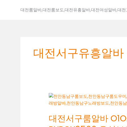
콘
텐
대전룸알바,대전룸보도,대전유흥알바,대전여성알바,대
츠
로
건
너
뛰
대전서구유흥알바
기
대
전
서
대전서구룸알바 O1O.2
구
룸