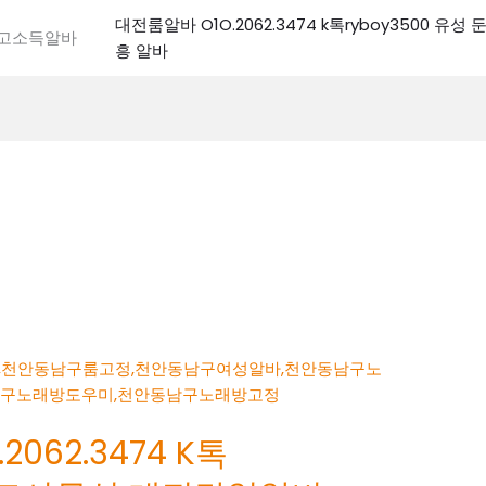
대전룸알바 O1O.2062.3474 k톡ryboy3500 유
전고소득알바
흥 알바
062.3474 K톡