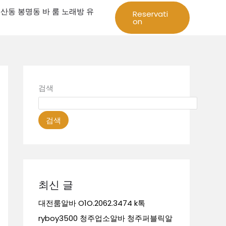
성 둔산동 봉명동 바 룸 노래방 유
Reservati
on
검색
검색
최신 글
대전룸알바 O1O.2062.3474 k톡
ryboy3500 청주업소알바 청주퍼블릭알