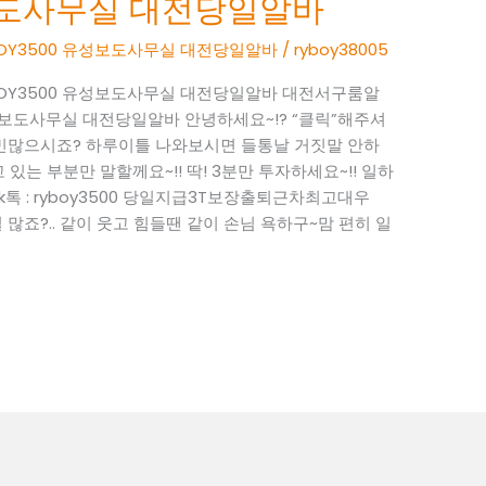
성보도사무실 대전당일알바
RYBOY3500 유성보도사무실 대전당일알바
/
ryboy38005
RYBOY3500 유성보도사무실 대전당일알바 대전서구룸알
00 유성보도사무실 대전당일알바 안녕하세요~!? “클릭”해주셔
민많으시죠? 하루이틀 나와보시면 들통날 거짓말 안하
있는 부분만 말할께요~!! 딱! 3분만 투자하세요~!! 일하
4 k톡 : ryboy3500 당일지급3T보장출퇴근차최고대우
많죠?.. 같이 웃고 힘들땐 같이 손님 욕하구~맘 편히 일