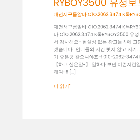
RYBOY3500 유
알
바
대전서구룸알바 O1O.2062.3474 K톡
O1O.2062.3474
K
대전서구룸알바 O1O.2062.3474 K톡
톡
바 O1O.2062.3474 K톡RYBOY35
RYBOY3500
서 감사해요~ 현실성 없는 광고들속에 고
유
겠습니다.. 언니들의 시간 뺏지 않고 지키고 
성
기 좋은곳 찾으셔야죠~! 010-2062-347
보
【하고 싶은말~】 일하다 보면 이런저런일 
도
해여~!! […]
사
무
더 읽기"
실
대
전
당
일
알
바