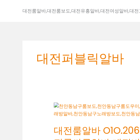
콘
텐
대전룸알바,대전룸보도,대전유흥알바,대전여성알바,대
츠
로
건
너
뛰
대전퍼블릭알바
기
대
전
룸
대전룸알바 O1O.2062
알
바