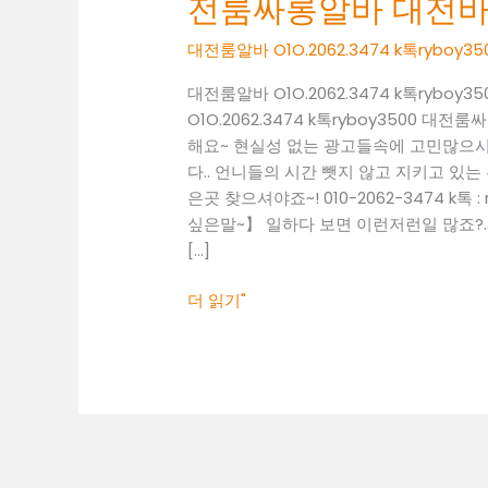
전룸싸롱알바 대전
O1O.2062.3474
k
대전룸알바 O1O.2062.3474 k톡ryb
톡
ryboy3500
대전룸알바 O1O.2062.3474 k톡ryb
대
O1O.2062.3474 k톡ryboy3500
전
해요~ 현실성 없는 광고들속에 고민많으
룸
다.. 언니들의 시간 뺏지 않고 지키고 있는 
싸
은곳 찾으셔야죠~! 010-2062-3474 k
롱
싶은말~】 일하다 보면 이런저런일 많죠?..
알
[…]
바
대
더 읽기"
전
바
알
바