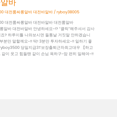
바알바
oy3500 대전룸싸롱알바 대전바알바
/
ryboy38005
oy3500 대전룸싸롱알바 대전바알바 대전룸알바
 대전룸싸롱알바 대전바알바 안녕하세요~!? “클릭”해주셔서 감사
시죠? 하루이틀 나와보시면 들통날 거짓말 안하겠습니
부분만 말할께요~!! 딱! 3분만 투자하세요~!! 일하기 좋
톡 : ryboy3500 당일지급3T보장출퇴근차최고대우 【하고
 같이 웃고 힘들땐 같이 손님 욕하구~맘 편히 일해여~!!