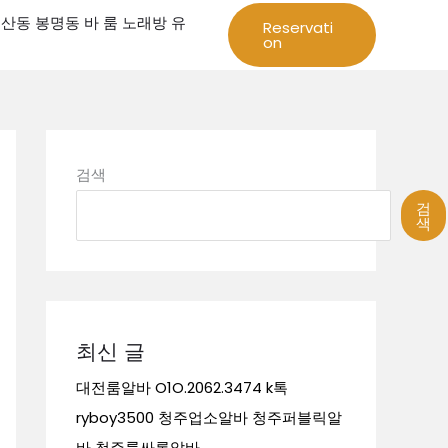
성 둔산동 봉명동 바 룸 노래방 유
Reservati
on
검색
검
색
최신 글
대전룸알바 O1O.2062.3474 k톡
ryboy3500 청주업소알바 청주퍼블릭알
바 청주룸싸롱알바